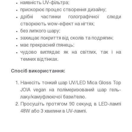
наявність UV-фільтра;
прискорює процес створення дизайну;
дрібні частинки голографічної слюди
створюють wow-ефект на нігтях;
без липкого шару;
захищає покриття від сколів та подряпин;
має прекрасний глянець;
чудово виглядає як на світлих, так і на
темних відтінках.
Спосіб використання:
Нанесіть тонкий шар UV/LED Mica Gloss Top
JOIA vegan на полімеризований шар гель-
лаку/камуфлюючої бази/гелю.
Просушіть протягом 90 секунд в LED-лампі
48W або 3 хвилини в UV-лампі.