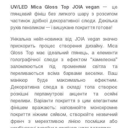
UV/LED Mica Gloss Top JOIA vegan
一 це
глянцевий фініш без липкого шару з розсипом
частинок дрібної декоративної слюди. Декілька
рухів пензликом 一 і вишукане покриття готове!
Унікальна нейл-новинка від JOIA vegan значно
прискорить процес створення дизайну. Mica
Gloss Top має ідеальний глянець, а елементи
голографічної слюди з ефектом “хамелеона”
заломлюються під променями світла та
переливаються всіма барвами веселки. Ваш
манікюр буде максимально ефектним.
Декоративна слюда в складі топа створює
розкішні перламутрові акценти та осяйні
переливи. Варіанти покриття з цим елегантним
фінішем вражають: наповнюйте монохромне
покриття ніжним сяйвом, створюйте незвичний
френч з мерехтливою лінією посмішки або