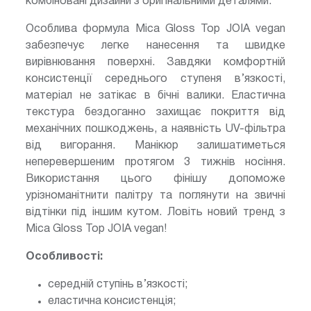
комбіновані дизайни з оригінальними деталями.
Особлива формула Mica Gloss Top JOIA vegan
забезпечує легке нанесення та швидке
вирівнювання поверхні. Завдяки комфортній
консистенції середнього ступеня в’язкості,
матеріал не затікає в бічні валики. Еластична
текстура бездоганно захищає покриття від
механічних пошкоджень, а наявність UV-фільтра
від вигорання. Манікюр залишатиметься
неперевершеним протягом 3 тижнів носіння.
Використання цього фінішу допоможе
урізноманітнити палітру та поглянути на звичні
відтінки під іншим кутом. Ловіть новий тренд з
Mica Gloss Top JOIA vegan!
Особливості:
середній ступінь в’язкості;
еластична консистенція;