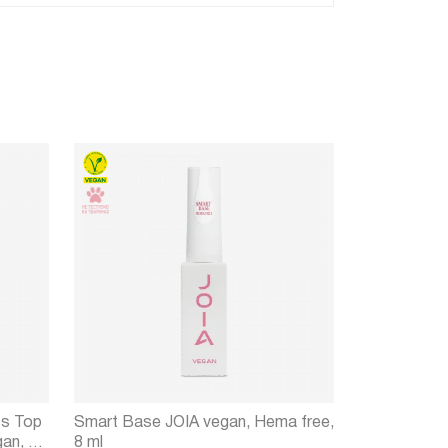
ss Top
Smart Base JOIA vegan, Hema free,
Топ для гел
an, 8
8 ml
No Wipe, гл