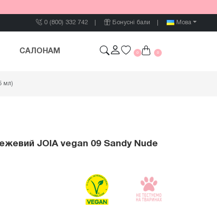
0 (800) 332 742
Бонусні бали
Мова
САЛОНАМ
0
0
5 мл)
ежевий JOIA vegan 09 Sandy Nude