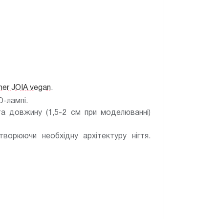
imer JOIA vegan
.
D-лампі.
та довжину (1,5-2 см при моделюванні)
творюючи необхідну архітектуру нігтя.