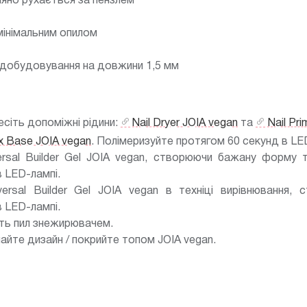
няно рухається за пензлем
інімальним опилом
а добудовування на довжини 1,5 мм
есіть допоміжні рідини:
Nail Dryer JOIA vegan
та
Nail Pr
x Base JOIA vegan
. Полімеризуйте протягом 60 секунд в LE
rsal Builder Gel JOIA vegan, створюючи бажану форму 
 LED-лампі.
rsal Builder Gel JOIA vegan в техніці вирівнювання, с
 LED-лампі.
іть пил знежирювачем.
найте дизайн / покрийте топом JOIA vegan.