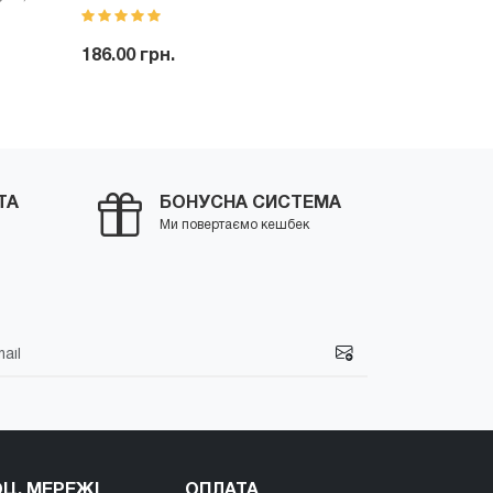
мл
186.00 грн.
77.00 грн.
1
ити
-
+
Купити
-
ТА
БОНУСНА СИСТЕМА
Ми повертаємо кешбек
Ц. МЕРЕЖІ
ОПЛАТА