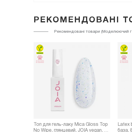
РЕКОМЕНДОВАНІ Т
Рекомендовані товари (Моделюючий гел
 для гелю
Топ для гель-лаку Mica Gloss Top
Latex 
No Wipe, глянцевий, JOIA vegan, 8
база, 