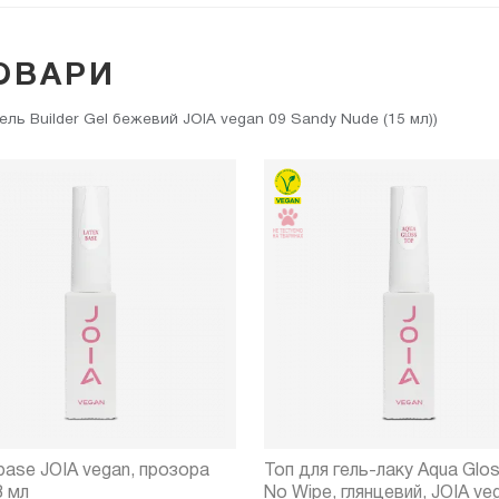
ОВАРИ
ь Builder Gel бежевий JOIA vegan 09 Sandy Nude (15 мл))
base JOIA vegan, прозора
Топ для гель-лаку Aqua Glo
8 мл
No Wipe, глянцевий, JOIA veg