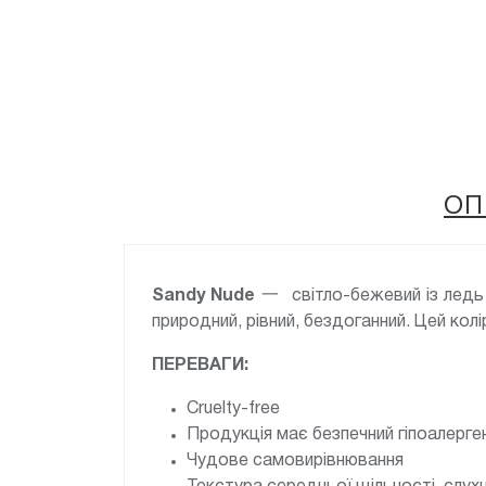
ОП
Sandy Nude
一 світло-бежевий із ледь 
природний, рівний, бездоганний. Цей кол
ПЕРЕВАГИ:
Cruelty-free
Продукція має безпечний гіпоалерге
Чудове самовирівнювання