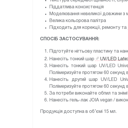
Текстура середньої щільності, слух
Піддатлива консистенція
Моделювання невеликої довжини з м
Велика кольорова палітра
Підходить для корекції, ремонту т
СПОСІБ ЗАСТОСУВАННЯ:
Підготуйте нігтьову пластину та нан
Нанесіть тонкий шар
UV/LED Late
Нанесіть тонкий шар UV/LED Unive
Полімеризуйте протягом 60 секунд в
Нанесіть другий шар UV/LED Unive
Полімеризуйте протягом 60 секунд в
За потреби виконайте обпил та знім
Нанесіть гель-лак JOIA vegan / вико
Продукція доступна в об’ємі 15 мл.