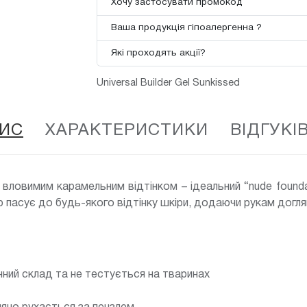
Хочу застосувати промокод
Ваша продукція гіпоалергенна ?
Які проходять акції?
Universal Builder Gel Sunkissed
ИС
ХАРАКТЕРИСТИКИ
ВІДГУКІВ
вловимим карамельним відтінком – ідеальний “nude foundat
ір пасує до будь-якого відтінку шкіри, додаючи рукам догл
нний склад та не тестується на тваринах