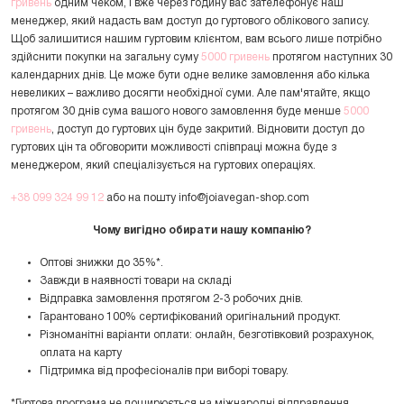
гривень
одним чеком, і вже через годину вас зателефонує наш
менеджер, який надасть вам доступ до гуртового облікового запису.
Щоб залишитися нашим гуртовим клієнтом, вам всього лише потрібно
здійснити покупки на загальну суму
5000 гривень
протягом наступних 30
календарних днів. Це може бути одне велике замовлення або кілька
невеликих – важливо досягти необхідної суми. Але пам'ятайте, якщо
протягом 30 днів сума вашого нового замовлення буде менше
5000
гривень
, доступ до гуртових цін буде закритий. Відновити доступ до
гуртових цін та обговорити можливості співпраці можна буде з
менеджером, який спеціалізується на гуртових операціях.
+38 099 324 99 12
або на пошту
info@joiavegan-shop.com
Чому вигідно обирати нашу компанію?
Оптові знижки до 35%*.
Завжди в наявності товари на складі
Відправка замовлення протягом 2-3 робочих днів.
Гарантовано 100% сертифікований оригінальний продукт.
Різноманітні варіанти оплати: онлайн, безготівковий розрахунок,
оплата на карту
Підтримка від професіоналів при виборі товару.
*Гуртова програма не поширюється на міжнародні відправлення