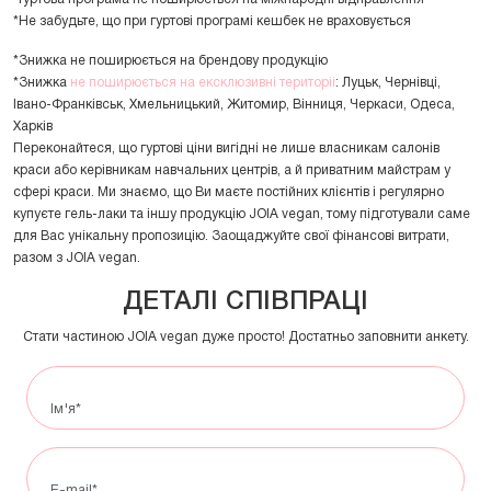
*Не забудьте, що при гуртові програмі кешбек не враховується
*Знижка не поширюється на брендову продукцію
*Знижка
не поширюється на ексклюзивні територіі
: Луцьк, Чернівці,
Івано-Франківськ, Хмельницький, Житомир, Вінниця, Черкаси, Одеса,
Харків
Переконайтеся, що гуртові ціни вигідні не лише власникам салонів
краси або керівникам навчальних центрів, а й приватним майстрам у
сфері краси. Ми знаємо, що Ви маєте постійних клієнтів і регулярно
купуєте гель-лаки та іншу продукцію JOIA vegan, тому підготували саме
для Вас унікальну пропозицію. Заощаджуйте свої фінансові витрати,
разом з JOIA vegan.
ДЕТАЛІ СПІВПРАЦІ
Стати частиною JOIA vegan дуже просто! Достатньо заповнити анкету.