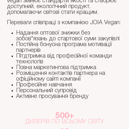
vegan змінює стандарти якості та створює
доступний, екологічний продукт,
допомагаючи світові стати кращим.
Переваги співпраці з компанією JOIA Vegan:
Надання оптової знижки без
зобов*язань до стартової суми закупівлі
Постійна бонусна програма мотивації
партнерів
Пітдтримка від професійної команди
технологів
Повна маркетингова підтримка
Розміщення контактів партнера на
офіційному сайті компанії
Професійне навчання
Персональний супровід
Активне просування бренду
500+
ДИЛЕРІВ ПО ВСЬОМУ СВІТУ