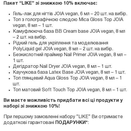
Пакет “LIKE” зі знижкою 10% включає:
Гель-лак для нігтів JOIA vegan, 6 мл – 20 шт. на вибір.
Топ з голографічною слюдою Mica Gloss Top JOIA
vegan, 8 мл – 1 шт.
Камуфлююча база BB Cream base JOIA vegan, 8 мл
– 2 шт. на вибір.
Рідкий гель для укріплення та моделювання
PolyLiquid gel JOIA vegan, 8 мл – 2 шт. на вибір.
Безкислотний праймер Nail Primer JOIA vegan, 8 мл –
1 шт.
Дегідратор Nail Dryer JOIA vegan, 8 мл – 1 шт.
Каучукова база Latex Base JOIA vegan, 8 мл – 1 шт.
Топ глянцевий Aqua Gloss Top JOIA vegan, 8 мл – 1
шт.
Топ матовий Soft Touch Top JOIA vegan, 8 мл – 1 шт.
Ви маєте можливість придбати всі ці продукти у
наборі зі знижкою 10%!
При першому замовленні набору “LIKE” Ви отримаєте
додаткові гарантовані
ПОДАРУНКИ*
: