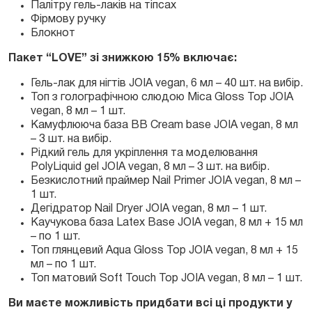
Палітру гель-лаків на тіпсах
Фірмову ручку
Блокнот
Пакет “LOVE” зі знижкою 15% включає:
Гель-лак для нігтів JOIA vegan, 6 мл – 40 шт. на вибір.
Топ з голографічною слюдою Mica Gloss Top JOIA
vegan, 8 мл – 1 шт.
Камуфлююча база BB Cream base JOIA vegan, 8 мл
– 3 шт. на вибір.
Рідкий гель для укріплення та моделювання
PolyLiquid gel JOIA vegan, 8 мл – 3 шт. на вибір.
Безкислотний праймер Nail Primer JOIA vegan, 8 мл –
1 шт.
Дегідратор Nail Dryer JOIA vegan, 8 мл – 1 шт.
Каучукова база Latex Base JOIA vegan, 8 мл + 15 мл
– по 1 шт.
Топ глянцевий Aqua Gloss Top JOIA vegan, 8 мл + 15
мл – по 1 шт.
Топ матовий Soft Touch Top JOIA vegan, 8 мл – 1 шт.
Ви маєте можливість придбати всі ці продукти у