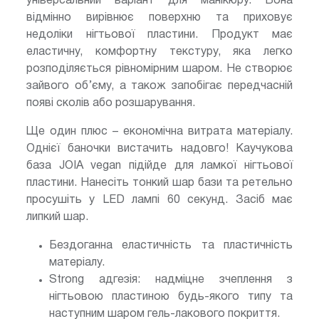
універсальний варіант для манікюру. Вона
відмінно вирівнює поверхню та приховує
недоліки нігтьової пластини. Продукт має
еластичну, комфортну текстуру, яка легко
розподіляється рівномірним шаром. Не створює
зайвого об’єму, а також запобігає передчасній
появі сколів або розшарування.
Ще один плюс – економічна витрата матеріалу.
Однієї баночки вистачить надовго! Каучукова
база JOIA vegan підійде для ламкої нігтьової
пластини. Нанесіть тонкий шар бази та ретельно
просушіть у LED лампі 60 секунд. Засіб має
липкий шар.
Бездоганна еластичність та пластичність
матеріалу.
Strong адгезія: надміцне зчеплення з
нігтьовою пластиною будь-якого типу та
наступним шаром гель-лакового покриття.