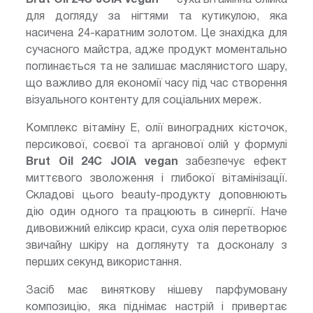
для догляду за нігтями та кутикулою, яка
насичена 24-каратним золотом. Це знахідка для
сучасного майстра, адже продукт моментально
поглинається та не залишає маслянистого шару,
що важливо для економії часу під час створення
візуального контенту для соціальних мереж.
Комплекс вітаміну Е, олії виноградних кісточок,
персикової, соєвої та арганової олій у формулі
Brut Oil 24С JOIA vegan
забезпечує ефект
миттєвого зволоження і глибокої вітамінізації.
Складові цього beauty-продукту доповнюють
дію один одного та працюють в синергії. Наче
дивовижний еліксир краси, суха олія перетворює
звичайну шкіру на доглянуту та досконалу з
перших секунд використання.
Засіб має виняткову нішеву парфумовану
композицію, яка піднімає настрій і привертає