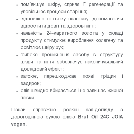
пом’якшує шкіру, сприяє її регенерації та
уповільнює процеси старіння;
відновлює нігтьову пластину, допомагаючи
відростити довгі та здорові нігті;
наявність 24-каратного золота у складі
продукту стимулює вироблення колагену та
освітлює шкіру рук;
глибоке проникнення засобу в структуру
шкіри та нігтя забезпечує накопичувальний
доглядовий ефект;
загоює, перешкоджає появі тріщин і
задирок;
олія швидко вбирається і не залишає жирної
плівки.
Пізнай справжню розкіш nail-догляду з
дорогоцінною сухою олією
Brut Oil 24С JOIA
vegan.