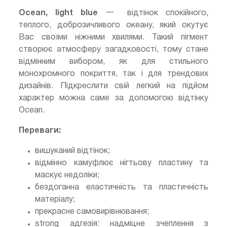
Ocean, light blue
一 відтінок спокійного,
теплого, доброзичливого океану, який окутує
Вас своїми ніжними хвилями. Такий пігмент
створює атмосферу загадковості, тому стане
відмінним вибором, як для стильного
монохромного покриття, так і для трендових
дизайнів. Підкреслити свій легкий на підйом
характер можна саме за допомогою відтінку
Ocean.
Переваги:
вишуканий відтінок;
відмінно камуфлює нігтьову пластину та
маскує недоліки;
бездоганна еластичність та пластичність
матеріалу;
прекрасне самовирівнювання;
strong адгезія: надміцне зчеплення з