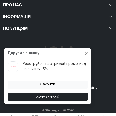
ПРО НАС
ІНФОРМАЦІЯ
ПОКУПЦЯМ
Даруємо знижку
Реєструйся та отримай промо-код
Перший веган nail-бренд в Україні!
на знижку -5%
Закрити
Контакти
Акції
Повернення товару
Карта сайту
Хочу знижку!
JOIA vegan © 2026