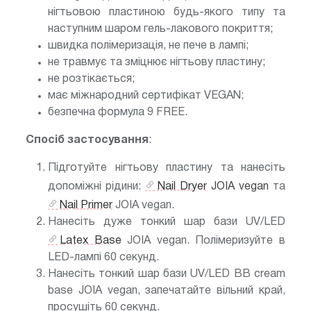
нігтьовою пластиною будь-якого типу та
наступним шаром гель-лакового покриття;
швидка полімеризація, не пече в лампі;
не травмує та зміцнює нігтьову пластину;
не розтікається;
має міжнародний сертифікат VEGAN;
безпечна формула 9 FREE.
Спосіб застосування
:
Підготуйте нігтьову пластину та нанесіть
допоміжні рідини:
Nail Dryer
JOIA vegan
та
Nail Primer
JOIA vegan.
Нанесіть дуже тонкий шар бази UV/LED
Latex Base
JOIA vegan. Полімеризуйте в
LED-лампі 60 секунд.
Нанесіть тонкий шар бази UV/LED BB cream
base JOIA vegan, запечатайте вільний край,
просушіть 60 секунд.