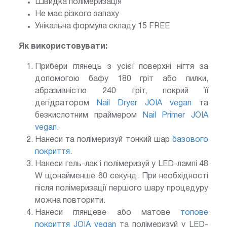
Швидка полімеризація
Не має різкого запаху
Унікальна формула складу 15 FREE
Як використовувати:
Прибери глянець з усієї поверхні нігтя за
допомогою бафу 180 гріт або пилки,
абразивністю 240 гріт, покрий її
дегідратором
Nail Dryer JOIA vegan
та
безкислотним праймером
Nail Primer JOIA
vegan
.
Нанеси та полімеризуй тонкий шар
базового
покриття
.
Нанеси гель-лак і полімеризуй у LED-лампі 48
W щонайменше 60 секунд. При необхідності
після полімеризації першого шару процедуру
можна повторити.
Нанеси глянцеве або матове
топове
покриття JOIA vegan
та полімеризуй у LED-