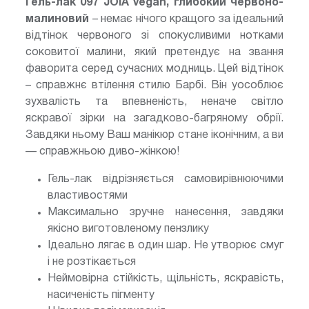
Гель-лак
097 JOIA vegan, глибокий червоно-
малиновий
– немає нічого кращого за ідеальний
відтінок червоного зі спокусливими нотками
соковитої малини, який претендує на звання
фаворита серед сучасних модниць. Цей відтінок
– справжнє втілення стилю Барбі. Він уособлює
зухвалість та впевненість, неначе світло
яскравої зірки на загадково-багряному обрії.
Завдяки ньому Ваш манікюр стане іконічним, а ви
— справжньою диво-жінкою!
Гель-лак відрізняється самовирівнюючими
властивостями
Максимально зручне нанесення, завдяки
якісно виготовленому пензлику
Ідеально лягає в один шар. Не утворює смуг
і не розтікається
Неймовірна стійкість, щільність, яскравість,
насиченість пігменту