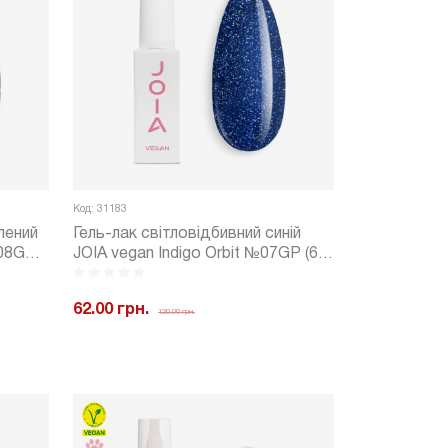
Код: 31183
лений
Гель-лак світловідбивний синій
№08GP
JOIA vegan Indigo Orbit №07GP (6
мл)
62.00 грн.
120.00 грн.
ити
-
+
Купити