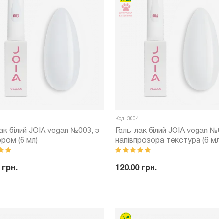
Код: 3004
ак білий JOIA vegan №003, з
Гель-лак білий JOIA vegan №
ром (6 мл)
напівпрозора текстура (6 мл
 грн.
120.00 грн.
+
Купити
-
+
Куп