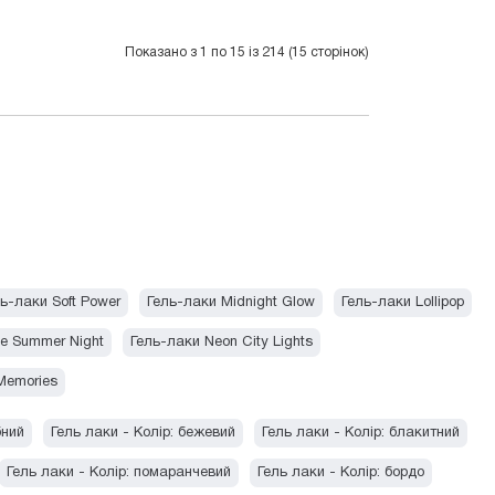
Показано з 1 по 15 із 214 (15 сторінок)
ь-лаки Soft Power
Гель-лаки Midnight Glow
Гель-лаки Lollipop
te Summer Night
Гель-лаки Neon City Lights
Memories
бний
Гель лаки - Колір: бежевий
Гель лаки - Колір: блакитний
Гель лаки - Колір: помаранчевий
Гель лаки - Колір: бордо