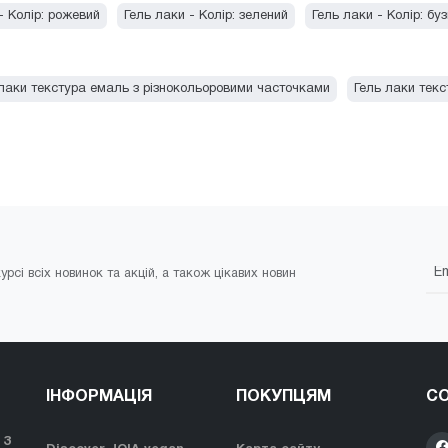
- Колір: рожевий
Гель лаки - Колір: зелений
Гель лаки - Колір: бу
лаки текстура емаль з різнокольоровими часточками
Гель лаки тек
урсі всіх новинок та акцій, а також цікавих новин
ІНФОРМАЦІЯ
ПОКУПЦЯМ
СО
 З