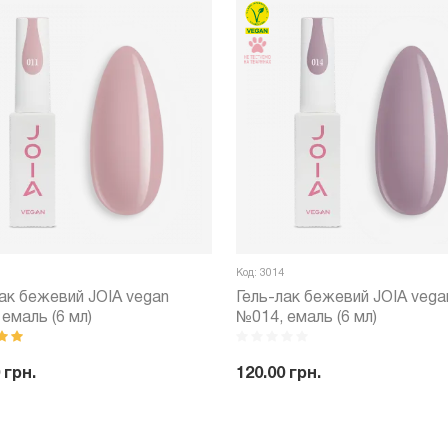
Код: 3014
ак бежевий JOIA vegan
Гель-лак бежевий JOIA vega
емаль (6 мл)
№014, емаль (6 мл)
 грн.
120.00 грн.
+
Купити
-
+
Куп