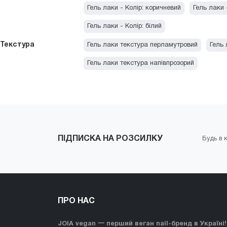
Гель лаки - Колір: коричневий
Гель лаки 
Гель лаки - Колір: білий
Текстура
Гель лаки текстура перламутровий
Гель 
Гель лаки текстура напівпрозорий
ПІДПИСКА НА РОЗСИЛКУ
Будь в к
ПРО НАС
JOIA vegan 一 перший веган nail-бренд в Україні!