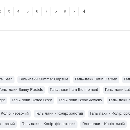
2
3
4
5
6
7
8
9
>
>|
e Pearl
Гель-лаки Summer Capsule
Гель-лаки Satin Garden
Гел
Гель-лаки Sunny Pastels
Гель-лаки I am the moment
Гель-лаки La
ght
Гель-лаки Coffee Story
Гель-лаки Stone Jewelry
Гель-лаки 
 Колір: червоний
Гель лаки - Колір: золотий
Гель лаки - Колір: срі
р: чорний
Гель лаки - Колір: фіолетовий
Гель лаки - Колір: синій