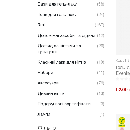
Бази для гель-лаку
(58)
Топи для гель-лаку
(24)
Гелі
(167)
Допоміжні засоби та рідини
(12)
Догляд за нігтями та
(26)
кутикулою
Код: 3118
Класичні лаки для нігтів
(10)
Гель-л
Набори
(41)
Evenin
Аксесуари
(76)
62.00 
Дизайн нігтів
(13)
-
Подарункові сертифікати
(3)
Лампи
(1)
Фільтр