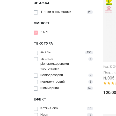
ЗНИЖКА
Тільки зі знижками
21
ЄМНІСТЬ
6 мл
ТЕКСТУРА
емаль
151
емаль з
6
різнокольоровими
Код: 3005
часточками
Гель-л
напівпрозорий
2
№005, 
перламутровий
3
мл)
шиммерний
52
120.00
ЕФЕКТ
-
Котяче око
10
Неон
15