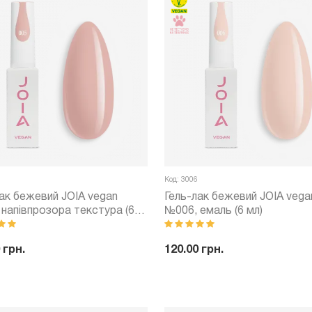
Код: 3006
ак бежевий JOIA vegan
Гель-лак бежевий JOIA vega
напівпрозора текстура (6
№006, емаль (6 мл)
 грн.
120.00 грн.
+
Купити
-
+
Куп