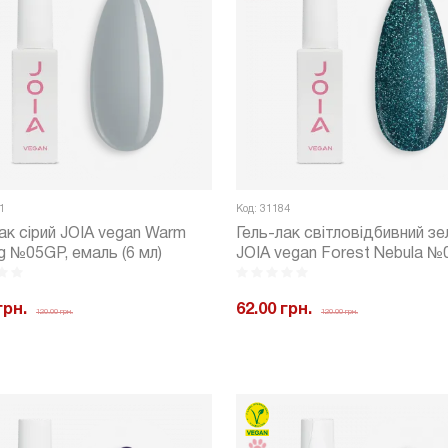
1
Код: 31184
ак сірий JOIA vegan Warm
Гель-лак світловідбивний зе
g №05GP, емаль (6 мл)
JOIA vegan Forest Nebula 
(6 мл)
грн.
62.00 грн.
120.00 грн.
120.00 грн.
+
Купити
-
+
Куп