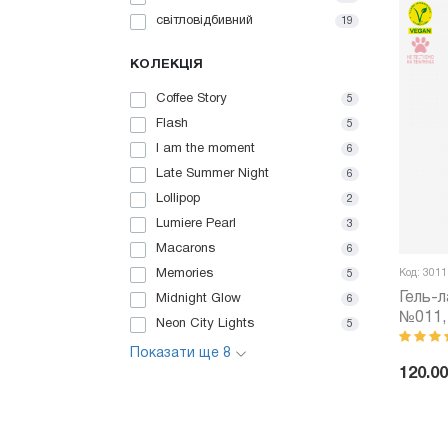
світловідбивний
19
КОЛЕКЦІЯ
Coffee Story
5
Flash
5
I am the moment
6
Late Summer Night
6
Lollipop
2
Lumiere Pearl
3
Macarons
6
Memories
Код: 3011
5
Гель-л
Midnight Glow
6
№011, 
Neon City Lights
5
Показати ще 8
120.00
-