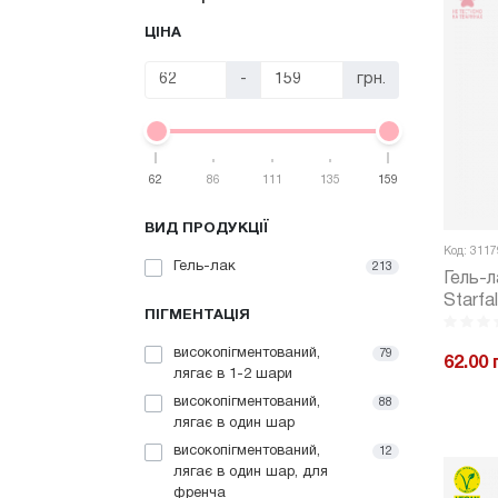
ЦІНА
-
грн.
62
86
111
135
159
ВИД ПРОДУКЦІЇ
Код: 3117
Гель-лак
213
Гель-л
Starfa
ПІГМЕНТАЦІЯ
високопігментований,
79
62.00 
лягає в 1-2 шари
високопігментований,
88
-
лягає в один шар
високопігментований,
12
лягає в один шар, для
френча