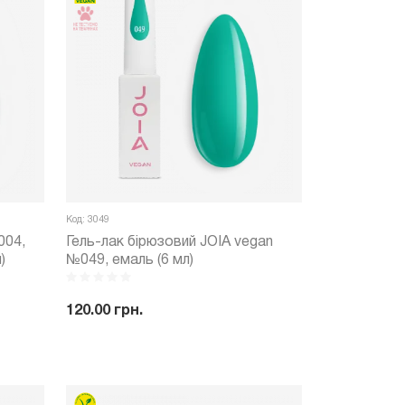
Код: 3049
004,
Гель-лак бірюзовий JOIA vegan
)
№049, емаль (6 мл)
120.00 грн.
ити
-
+
Купити