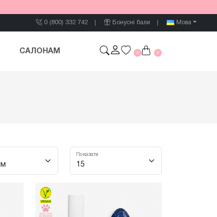
0 (800) 332 742
Бонусні бали
Мова
САЛОНАМ
0
0
л
Показати