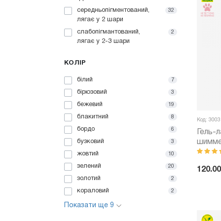
середньопігментований,
32
лягає у 2 шари
слабопігмантований,
2
лягає у 2-3 шари
КОЛІР
білий
7
бірюзовий
3
бежевий
19
блакитний
8
Код: 3003
бордо
6
Гель-л
шимме
бузковий
3
жовтий
10
зелений
20
120.00
золотий
2
-
кораловий
2
Показати ще 9