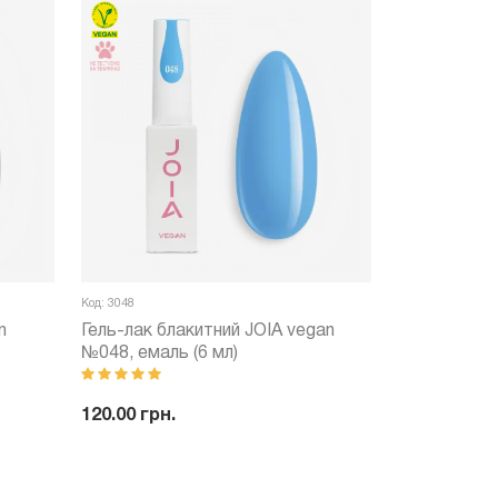
Код: 3048
n
Гель-лак блакитний JOIA vegan
№048, емаль (6 мл)
120.00 грн.
ити
-
+
Купити