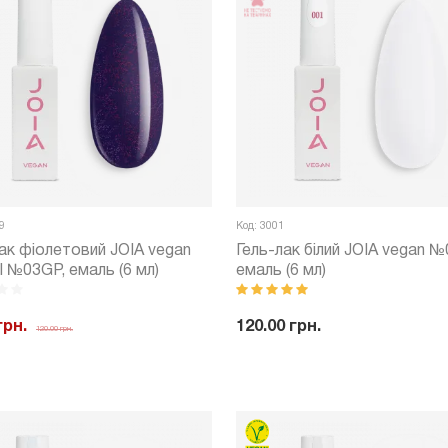
9
Код: 3001
ак фіолетовий JOIA vegan
Гель-лак білий JOIA vegan №
ll №03GP, емаль (6 мл)
емаль (6 мл)
грн.
120.00 грн.
120.00 грн.
-
+
Куп
+
Купити