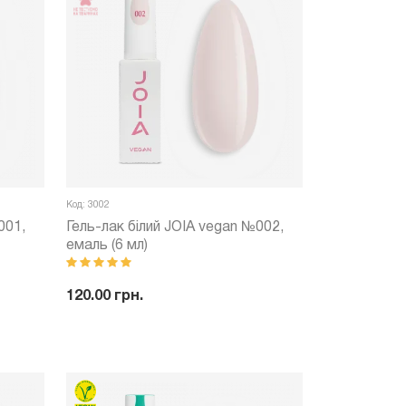
Код: 3002
001,
Гель-лак білий JOIA vegan №002,
емаль (6 мл)
120.00 грн.
ити
-
+
Купити