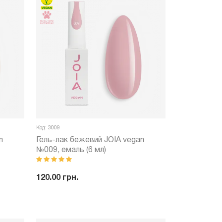
Код: 3009
n
Гель-лак бежевий JOIA vegan
№009, емаль (6 мл)
120.00 грн.
ити
-
+
Купити