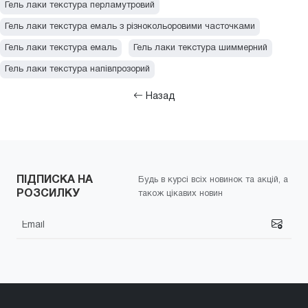
Гель лаки - Колір: помаранчевий
Гель лаки - Колір: бордо
Гель лаки текстура перламутровий
Гель лаки - Колір: коричневий
Гель лаки - Колір: рожевий
Гель лаки текстура емаль з різнокольоровими часточками
Гель лаки - Колір: зелений
Гель лаки - Колір: бузковий
Гель лаки текстура емаль
Гель лаки текстура шиммерний
Гель лаки - Колір: жовтий
Гель лаки - Колір: бірюзовий
Гель лаки текстура напівпрозорий
Гель лаки - Колір: білий
Назад
ПІДПИСКА НА
Будь в курсі всіх новинок та акцій, а
РОЗСИЛКУ
також цікавих новин