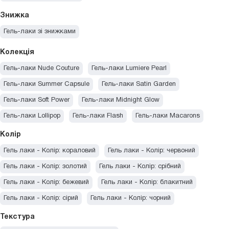
Знижка
Гель-лаки зі знижками
Колекція
Гель-лаки Nude Couture
Гель-лаки Lumiere Pearl
Гель-лаки Summer Capsule
Гель-лаки Satin Garden
Гель-лаки Soft Power
Гель-лаки Midnight Glow
Гель-лаки Lollipop
Гель-лаки Flash
Гель-лаки Macarons
Гель-лаки Sunny Pastels
Гель-лаки I am the moment
Колір
Гель-лаки Late Summer Night
Гель-лаки Neon City Lights
Гель лаки - Колір: кораловий
Гель лаки - Колір: червоний
Гель-лаки TikTok Trends
Гель-лаки Starlight
Гель лаки - Колір: золотий
Гель лаки - Колір: срібний
Гель-лаки Coffee Story
Гель-лаки Stone Jewelry
Гель лаки - Колір: бежевий
Гель лаки - Колір: блакитний
Гель-лаки Memories
Гель лаки - Колір: сірий
Гель лаки - Колір: чорний
Гель лаки - Колір: фіолетовий
Гель лаки - Колір: синій
Текстура