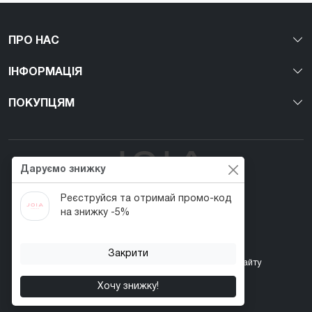
ПРО НАС
ІНФОРМАЦІЯ
ПОКУПЦЯМ
Даруємо знижку
Реєструйся та отримай промо-код
Перший веган nail-бренд в Україні!
на знижку -5%
Закрити
Контакти
Акції
Повернення товару
Карта сайту
Хочу знижку!