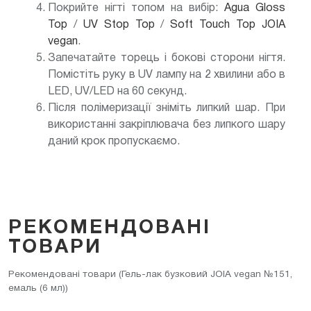
Покрийте нігті топом на вибір:
Agua Gloss
Top
/
UV Stop Top
/
Soft Touch Top JOIA
vegan
.
Запечатайте торець і бокові сторони нігтя.
Помістіть руку в UV лампу на 2 хвилини або в
LED, UV/LED на 60 секунд.
Після полімеризації зніміть липкий шар. При
використанні закріплювача без липкого шару
даний крок пропускаємо.
РЕКОМЕНДОВАНІ
ТОВАРИ
Рекомендовані товари (Гель-лак бузковий JOIA vegan №151,
емаль (6 мл))