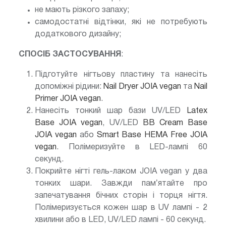
не мають різкого запаху;
самодостатні відтінки, які не потребують
додаткового дизайну;
СПОСІБ ЗАСТОСУВАННЯ
:
Підготуйте нігтьову пластину та нанесіть
допоміжні рідини:
Nail Dryer JOIA vegan
та
Nail
Primer JOIA vegan
.
Нанесіть тонкий шар бази UV/LED
Latex
Base JOIA vegan
, UV/LED
BB Cream Base
JOIA vegan
або
Smart Base HEMA Free JOIA
vegan
. Полімеризуйте в LED-лампі 60
секунд.
Покрийте нігті гель-лаком JOIA vegan у два
тонких шари. Завжди памʼятайте про
запечатування бічних сторін і торця нігтя.
Полімеризується кожен шар в UV лампі - 2
хвилини або в LED, UV/LED лампі - 60 секунд.