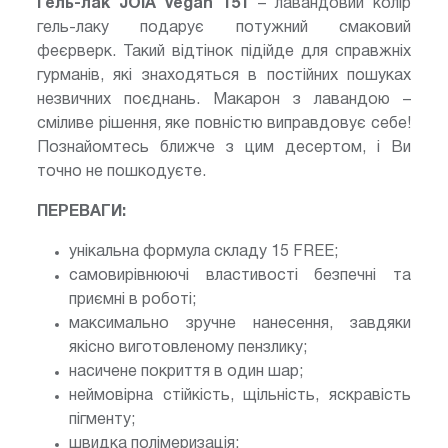
Гель-лак JOIA vegan 151
– лавандовий колір
гель-лаку подарує потужний смаковий
феєрверк. Такий відтінок підійде для справжніх
гурманів, які знаходяться в постійних пошуках
незвичних поєднань. Макарон з лавандою –
сміливе рішення, яке повністю виправдовує себе!
Познайомтесь ближче з цим десертом, і Ви
точно не пошкодуєте.
ПЕРЕВАГИ:
унікальна формула складу 15 FREE;
самовирівнюючі властивості безпечні та
приємні в роботі;
максимально зручне нанесення, завдяки
якісно виготовленому пензлику;
насичене покриття в один шар;
неймовірна стійкість, щільність, яскравість
пігменту;
швидка полімеризація;