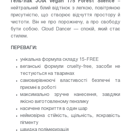
Гель-лак JOIA vegan 175
Forest Silence
–
нейтральний білий відтінок з легкою, повітряною
присутністю, що створює відчуття простору й
чистоти. Він не про порожнечу, а про свободу
бути собою. Cloud Dancer — спокій, який стає
стилем.
ПЕРЕВАГИ:
унікальна формула складу 15-FREE
веганські формули cruelty-free, засоби не
тестуються на тваринах
самовирівнюючі властивості безпечні та
приємні в роботі
максимально зручне нанесення, завдяки
якісно виготовленому пензлику
насичене покриття в один шар
неймовірна стійкість, щільність, яскравість
пігменту
швидка полімеризація