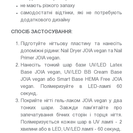
не мають різкого запаху
самодостатні відтінки, які не потребують
додаткового дизайну
СПОСІБ ЗАСТОСУВАННЯ
:
Підготуйте нігтьову пластину та нанесіть
допоміжні рідини: Nail Dryer JOIA vegan та Nail
Primer JOIA vegan.
Нанесіть тонкий шар бази UV/LED Latex
Base JOIA vegan, UV/LED BB Cream Base
JOIA vegan або Smart Base HEMA Free JOIA
vegan. Полімеризуйте в LED-лампі 60
секунд.
Покрийте нігті гель-лаком JOIA vegan у два
тонких шари. Завжди памʼятайте про
запечатування бічних сторін і торця нігтя.
Полімеризується кожен шар в UV лампі - 2
хвилини або в LED, UV/LED лампі - 60 секунд.