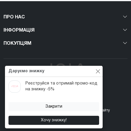
ПРО НАС
ІНФОРМАЦІЯ
ПОКУПЦЯМ
Даруємо знижку
Реєструйся та отримай промо-код
Перший веган nail-бренд в Україні!
на знижку -5%
Закрити
Контакти
Акції
Повернення товару
Карта сайту
Хочу знижку!