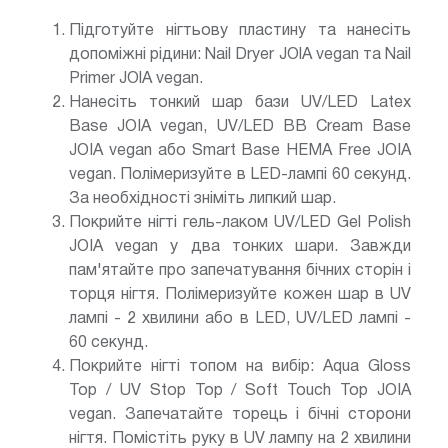
Підготуйте нігтьову пластину та нанесіть
допоміжні рідини: Nail Dryer JOlA vegan та Nail
Primer JOlA vegan.
Нанесіть тонкий шар бази UV/LED Latex
Base JOIA vegan, UV/LED BB Cream Base
JOIA vegan або Smart Base HEMA Free JOIA
vegan. Полімеризуйте в LED-лампі 60 секунд.
За необхідності зніміть липкий шар.
Покрийте нігті гель-лаком UV/LED Gel Polish
JOIA vegan у два тонких шари. Завжди
пам'ятайте про запечатування бічних сторін і
торця нігтя. Полімеризуйте кожен шар в UV
лампі - 2 хвилини або в LED, UV/LED лампі -
60 секунд.
Покрийте нігті топом на вибір: Aqua Gloss
Top / UV Stop Top / Soft Touch Top JOIA
vegan. Запечатайте торець і бічні сторони
нігтя. Помістіть руку в UV лампу на 2 хвилини