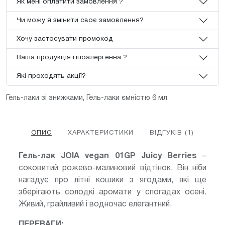
Як мені оплатити замовлення ?
Чи можу я змінити своє замовлення?
Хочу застосувати промокод
Ваша продукція гіпоалергенна ?
Які проходять акції?
Гель-лаки зі знижками
,
Гель-лаки ємністю 6 мл
ОПИС
ХАРАКТЕРИСТИКИ
ВІДГУКІВ (1)
Гель-лак JOIA vegan 01GP Juicy Berries
–
соковитий рожево-малиновий відтінок. Він ніби
нагадує про літні кошики з ягодами, які ще
зберігають солодкі аромати у спогадах осені.
Живий, грайливий і водночас елегантний.
ПЕРЕВАГИ: