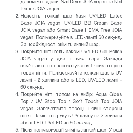
допоміжні рідини: Nail Dryer JOlA vegan та Nail
Primer JOlA vegan.
Нанесіть тонкий шар бази UV/LED Latex
Base JOIA vegan, UV/LED BB Cream Base
JOIA vegan або Smart Base HEMA Free JOIA
vegan. Полімеризуйте в LED-лампі 60 секунд.
За необхідності зніміть липкий шар.
Покрийте нігті гель-лаком UV/LED Gel Polish
JOIA vegan у два тонких шари. Завжди
пам'ятайте про запечатування бічних сторін і
торця нігтя. Полімеризуйте кожен шар в UV
лампі - 2 хвилини або в LED, UV/LED лампі -
60 секунд.
Покрийте нігті топом на вибір: Aqua Gloss
Top / UV Stop Top / Soft Touch Top JOIA
vegan. Запечатайте торець і бічні сторони
нігтя. Помістіть руку в UV лампу на 2 хвилини
або в LED, UV/LED на 60 секунд.
Після полімеризації зніміть липкий шар. У разі