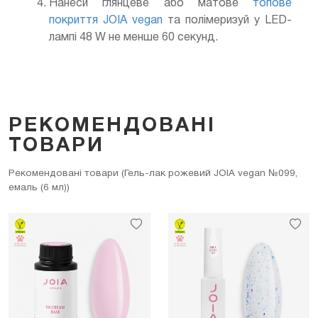
Нанеси глянцеве або матове
топове
покриття JOIA vegan
та полімеризуй у LED-
лампі 48 W не менше 60 секунд.
РЕКОМЕНДОВАНІ
ТОВАРИ
Рекомендовані товари (Гель-лак рожевий JOIA vegan №099,
емаль (6 мл))