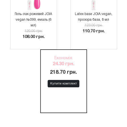
Гель-лак рожевий JOIA
Latex base JOIA vegan,
vegan №099, емаль (6
прозора база, 8 мл
мл)
123.00 грн.
110.70 грн.
120.00 грн.
108.00 грн.
Економія
:
24.30 грн.
218.70 грн.
Купити комплект