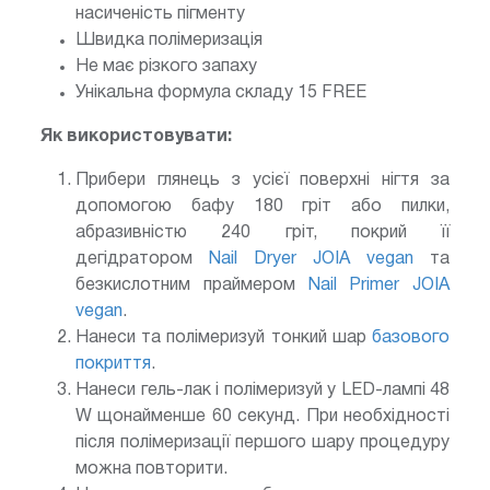
насиченість пігменту
Швидка полімеризація
Не має різкого запаху
Унікальна формула складу 15 FREE
Як використовувати:
Прибери глянець з усієї поверхні нігтя за
допомогою бафу 180 гріт або пилки,
абразивністю 240 гріт, покрий її
дегідратором
Nail Dryer JOIA vegan
та
безкислотним праймером
Nail Primer JOIA
vegan
.
Нанеси та полімеризуй тонкий шар
базового
покриття
.
Нанеси гель-лак і полімеризуй у LED-лампі 48
W щонайменше 60 секунд. При необхідності
після полімеризації першого шару процедуру
можна повторити.