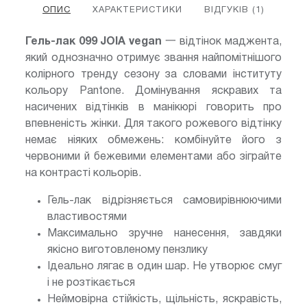
ОПИС
ХАРАКТЕРИСТИКИ
ВІДГУКІВ (1)
Гель-лак 099 JOIA vegan
一 відтінок маджента,
який однозначно отримує звання найпомітнішого
колірного тренду сезону за словами інституту
кольору Pantone. Домінування яскравих та
насичених відтінків в манікюрі говорить про
впевненість жінки. Для такого рожевого відтінку
немає ніяких обмежень: комбінуйте його з
червоними й бежевими елементами або зіграйте
на контрасті кольорів.
Гель-лак відрізняється самовирівнюючими
властивостями
Максимально зручне нанесення, завдяки
якісно виготовленому пензлику
Ідеально лягає в один шар. Не утворює смуг
і не розтікається
Неймовірна стійкість, щільність, яскравість,