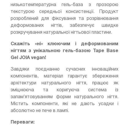
низькотемпературна гель-база з прозорою
текстурою середньої консистенції. Продукт
розроблений для фіксування та розрівнювання
деформованих нігтів, забезпечує швидке
розкручування натуральної нігтьової пластини.
Скажіть «ні» клюючим і деформованим
нігтям з
унікальною гель-базою Tape Base
Gel JOIA vegan!
Завдяки поєднанню сучасних інноваційних
компонентів, матеріал гарантує збереження
архітектури натурального нігтя, працює як
зміцнююча та коригуюча система із
запамʼятовуванням форми натурального нігтя.
Містить компоненти, які не дають усадки і
абсолютно не пече в лампі.
Переваги: