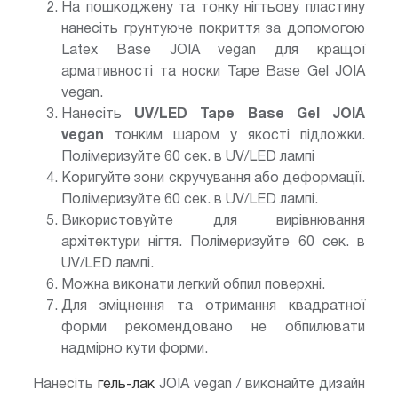
На пошкоджену та тонку нігтьову пластину
нанесіть грунтуюче покриття за допомогою
Latex Base JOIA vegan для кращої
армативності та носки Tape Base Gel JOIA
vegan.
Нанесіть
UV/LED
Tape Base Gel JOIA
vegan
тонким шаром у якості підложки.
Полімеризуйте 60 сек. в UV/LED лампі
Коригуйте зони скручування або деформації.
Полімеризуйте 60 сек. в UV/LED лампі.
Використовуйте для вирівнювання
архітектури нігтя. Полімеризуйте 60 сек. в
UV/LED лампі.
Можна виконати легкий обпил поверхні.
Для зміцнення та отримання квадратної
форми рекомендовано не обпилювати
надмірно кути форми.
Нанесіть
гель-лак
JOIA vegan / виконайте дизайн