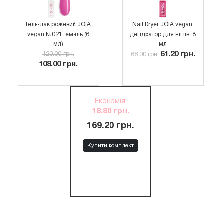
Гель-лак рожевий JOIA
Nail Dryer JOIA vegan,
vegan №021, емаль (6
дегідратор для нігтів, 8
мл)
мл
61.20 грн.
120.00 грн.
68.00 грн.
108.00 грн.
Економія
:
18.80 грн.
169.20 грн.
Купити комплект