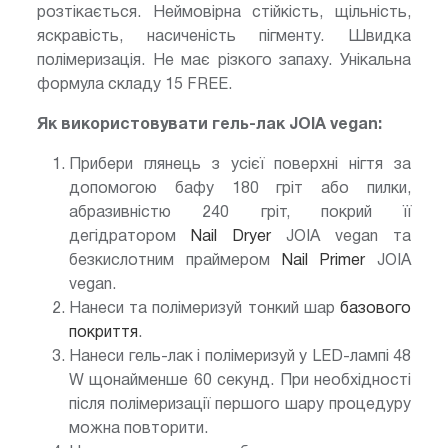
розтікається. Неймовірна стійкість, щільність,
яскравість, насиченість пігменту. Швидка
полімеризація. Не має різкого запаху. Унікальна
формула складу 15 FREE.
Як використовувати гель-лак JOIA vegan:
Прибери глянець з усієї поверхні нігтя за
допомогою бафу 180 гріт або пилки,
абразивністю 240 гріт, покрий її
дегідратором
Nail Dryer
JOIA vegan та
безкислотним праймером
Nail Primer
JOIA
vegan.
Нанеси та полімеризуй тонкий шар
базового
покриття
.
Нанеси гель-лак і полімеризуй у LED-лампі 48
W щонайменше 60 секунд. При необхідності
після полімеризації першого шару процедуру
можна повторити.