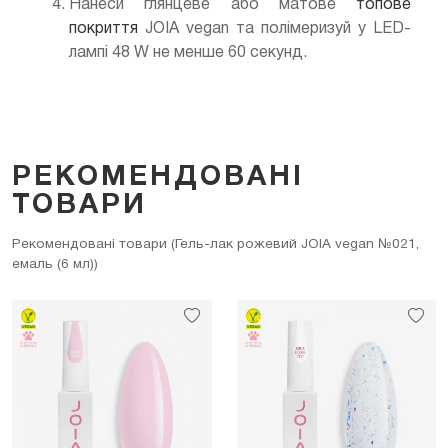
Нанеси глянцеве або матове
топове
покриття
JOIA vegan та полімеризуй у LED-
лампі 48 W не менше 60 секунд.
РЕКОМЕНДОВАНІ
ТОВАРИ
Рекомендовані товари (Гель-лак рожевий JOIA vegan №021,
емаль (6 мл))