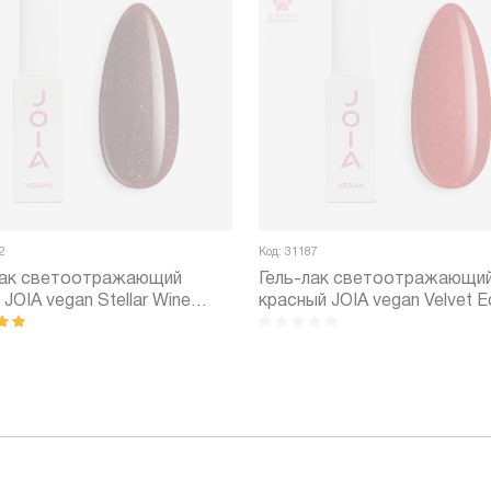
2
Код: 31187
лак светоотражающий
Гель-лак светоотражающи
JOIA vegan Stellar Wine
красный JOIA vegan Velvet E
 (6 мл)
№11GP (6 мл)