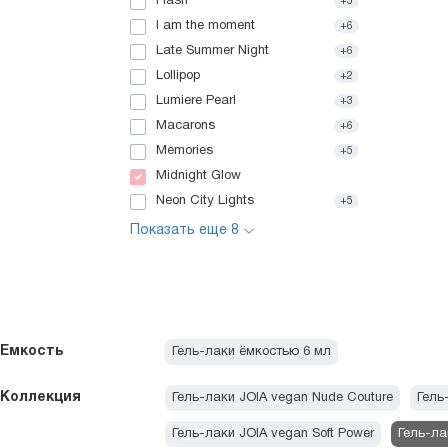
Flash
+5
I am the moment
+6
Late Summer Night
+6
Lollipop
+2
Lumiere Pearl
+3
Macarons
+6
Memories
+5
Midnight Glow
Neon City Lights
+5
Показать еще 8
Емкость
Гель-лаки ёмкостью 6 мл
Коллекция
Гель-лаки JOIA vegan Nude Couture
Гель
Гель-лаки JOIA vegan Soft Power
Гель-ла