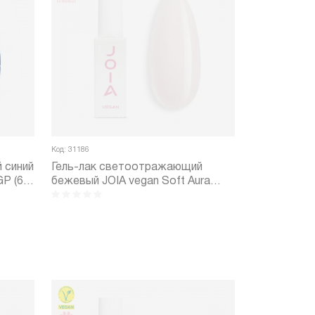
Код: 31186
 синий
Гель-лак светоотражающий
GP (6
бежевый JOIA vegan Soft Aura
№10GP (6 мл)
ить