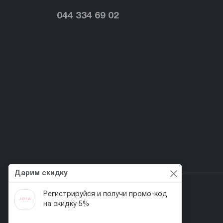
044 334 69 02
Дарим скидку
Регистрируйся и получи промо-код
на скидку 5%
Первый веган nail-бренд в Украине!