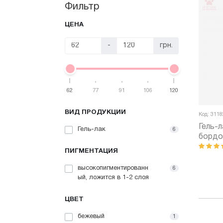
Фильтр
ЦЕНА
-
грн.
62
77
91
106
120
ВИД ПРОДУКЦИИ
Код: 3118
Гель-
Гель-лак
6
бордо 
№06GP
ПИГМЕНТАЦИЯ
высокопигментированн
6
ый, ложится в 1-2 слоя
ЦВЕТ
бежевый
1