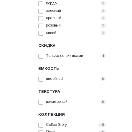
бордо
1
зеленый
1
красный
1
розовый
1
синий
1
СКИДКА
Только со cкидками
4
ЕМКОСТЬ
undefined
6
ТЕКСТУРА
шиммерный
6
КОЛЛЕКЦИЯ
Coffee Story
+5