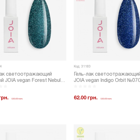
4
Код: 31183
лак светоотражающий
Гель-лак светоотражающий
й JOIA vegan Forest Nebula
JOIA vegan Indigo Orbit №07
 (6 мл)
мл)
грн.
62.00 грн.
120.00 грн.
120.00 грн.
+
Купить
-
+
Куп