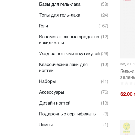
Базы для гель-лака
(58)
Топы для гель-лака
(24)
Гели
(167)
Вспомогательные средства
(12)
и жидкости
Уход за ногтями и кутикулой
(26)
Код: 3118
Классические лаки для
(10)
ногтей
Гель-
зелены
Наборы
(41)
№08GP
Аксессуары
(76)
62.00 
Дизайн ногтей
(13)
-
Подарочные сертификаты
(3)
Лампы
(1)