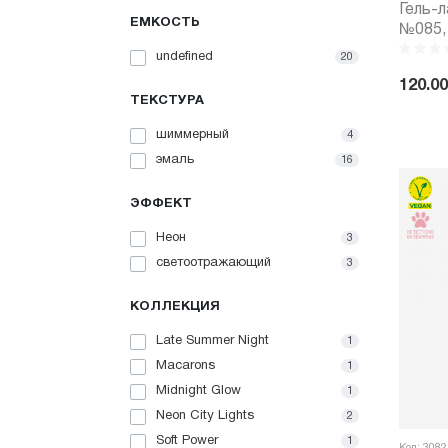
Гель-
ЕМКОСТЬ
№085, 
undefined
20
120.00
ТЕКСТУРА
-
шиммерный
4
эмаль
16
ЭФФЕКТ
Неон
3
светоотражающий
3
КОЛЛЕКЦИЯ
Late Summer Night
1
Macarons
1
Midnight Glow
1
Neon City Lights
2
Soft Power
1