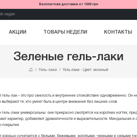
Бесплатная доставка от 1500 грн
IA vegan
АКЦИИ
ТОВАРЫ НЕДЕЛИ
КОНТАКТЫ
Зеленые гель-лаки
Гель-лаки
Гель лаки - Цвет: зеленый
 гель-лак – это про смелость и внутреннее спокойствие одновременно. Он не
 выбирают те, кто умеет быть в центре внимания без лишних слов.
 гель-лаки универсальны: они прекрасно смотрятся на коротких ногтях, прид
ают характер, добавляют драматичности и выразительности. Миндальная и
о покрытия.
ет хорошо сочетается с белыми, бежевыми, золотыми, черными и серыми то