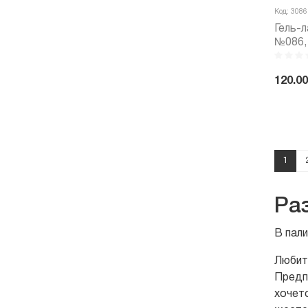
Код: 3086
Гель-л
№086, 
120.00
-
1
Ра
В пали
Любит
Предп
хочет