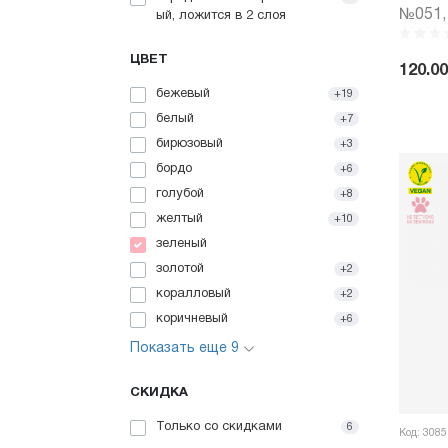
№051, 
ый, ложится в 2 слоя
ЦВЕТ
120.00
бежевый
+19
-
белый
+7
бирюзовый
+3
бордо
+6
голубой
+8
желтый
+10
зеленый
золотой
+2
коралловый
+2
коричневый
+6
Показать еще 9
СКИДКА
Только со cкидками
6
Код: 3085