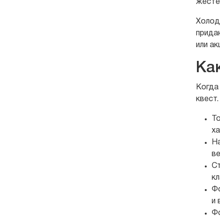
жесте
Холод
прида
или а
Ка
Когда
квест.
То
ха
Н
ве
С
кл
Фо
и 
Ф