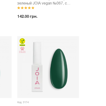
зеленый JOIA vegan №067, с
шиммером (6 мл)
142.00 грн.
ить
-
+
Купить
Код: 3174