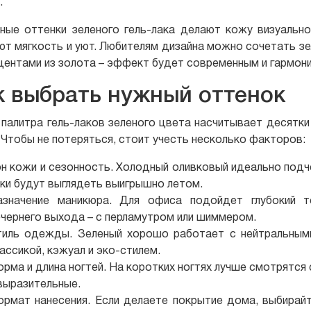
.
ные оттенки зеленого гель-лака делают кожу визуально 
ют мягкость и уют. Любителям дизайна можно сочетать зе
кцентами из золота – эффект будет современным и гармон
к выбрать нужный оттенок
 палитра гель-лаков зеленого цвета насчитывает десятки
 Чтобы не потеряться, стоит учесть несколько факторов:
н кожи и сезонность. Холодный оливковый идеально подч
ки будут выглядеть выигрышно летом.
азначение маникюра. Для офиса подойдет глубокий те
чернего выхода – с перламутром или шиммером.
тиль одежды. Зеленый хорошо работает с нейтральными
ассикой, кэжуал и эко-стилем.
рма и длина ногтей. На коротких ногтях лучше смотрятся 
выразительные.
ормат нанесения. Если делаете покрытие дома, выбирайт