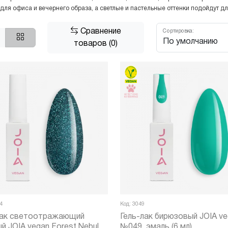
 для офиса и вечернего образа, а светлые и пастельные оттенки подойдут д
Сравнение
Сортировка:
товаров (0)
4
Код: 3049
лак светоотражающий
Гель-лак бирюзовый JOIA v
й JOIA vegan Forest Nebula
№049, эмаль (6 мл)