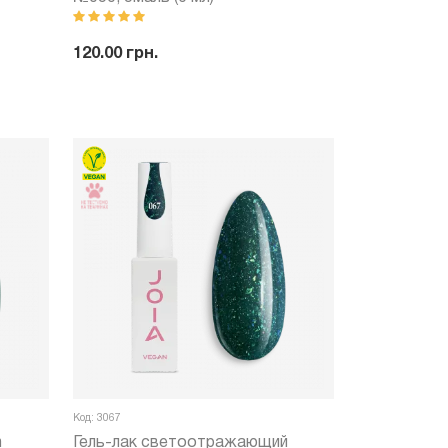
120.00 грн.
ить
-
+
Купить
Код: 3067
n
Гель-лак светоотражающий