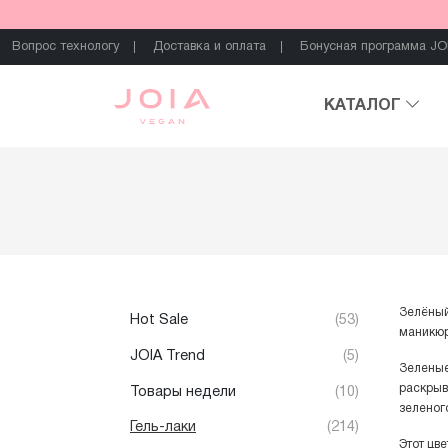
Вопрос технологу
Доставка и оплата
Бонусная программа JO
КАТАЛОГ
Зелёный
Hot Sale
(53)
маникюр
JOIA Trend
(5)
Зеленые
раскрыв
Товары недели
(10)
зеленог
Гель-лаки
(214)
Этот цв