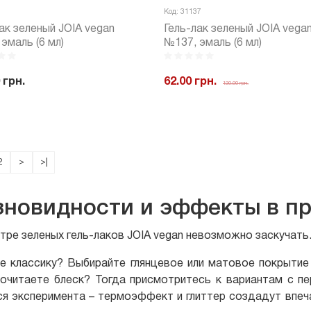
Код: 31137
ак зеленый JOIA vegan
Гель-лак зеленый JOIA vega
эмаль (6 мл)
№137, эмаль (6 мл)
 грн.
62.00 грн.
120.00 грн.
+
Купить
-
+
Куп
2
>
>|
зновидности и эффекты в пр
тре зеленых гель-лаков JOIA vegan невозможно заскучать.
е классику? Выбирайте глянцевое или матовое покрытие –
очитаете блеск? Тогда присмотритесь к вариантам с пе
ся эксперимента – термоэффект и глиттер создадут впеч