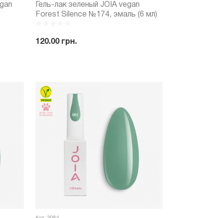
egan
Гель-лак зеленый JOIA vegan
Forest Silence №174, эмаль (6 мл)
120.00 грн.
ить
-
+
Купить