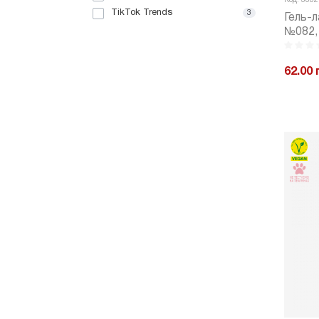
Код: 3082
TikTok Trends
3
Гель-л
№082, 
62.00 
-