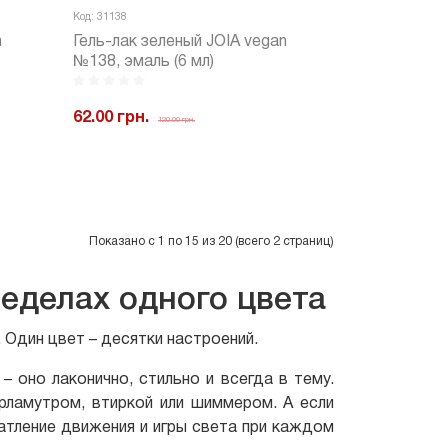
Код: 31138
n
Гель-лак зеленый JOIA vegan
№138, эмаль (6 мл)
62.00 грн.
120.00 грн.
ить
-
+
Купить
Показано с 1 по 15 из 20 (всего 2 страниц)
еделах одного цвета
 Один цвет – десятки настроений.
 оно лаконично, стильно и всегда в тему.
рламутром, втиркой или шиммером. А если
атление движения и игры света при каждом