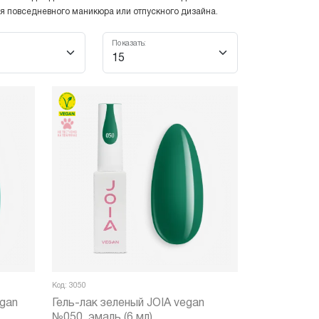
ля повседневного маникюра или отпускного дизайна.
Показать:
Код: 3050
egan
Гель-лак зеленый JOIA vegan
№050, эмаль (6 мл)