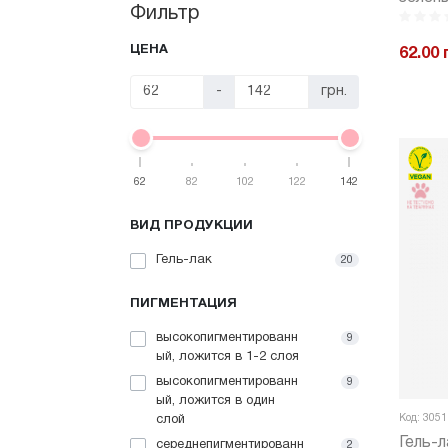
Фильтр
№08GP
ЦЕНА
62.00 
-
грн.
-
62
82
102
122
142
ВИД ПРОДУКЦИИ
Гель-лак
20
ПИГМЕНТАЦИЯ
высокопигментированн
9
ый, ложится в 1-2 слоя
высокопигментированн
9
ый, ложится в один
Код: 3051
слой
Гель-л
середнепигментированн
2