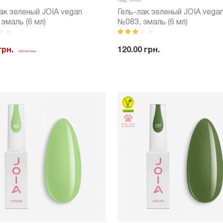
Код: 3083
ак зеленый JOIA vegan
Гель-лак зеленый JOIA vega
эмаль (6 мл)
№083, эмаль (6 мл)
грн.
120.00 грн.
120.00 грн.
-
+
Куп
+
Купить