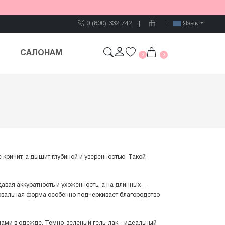
0 (800) 332 742
Язык
САЛОНАМ
0
0
 кричит, а дышит глубиной и уверенностью. Такой
авая аккуратность и ухоженность, а на длинных –
 овальная форма особенно подчеркивает благородство
нами в одежде. Темно-зеленый гель-лак – идеальный