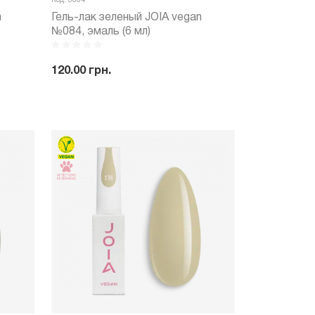
Код: 3084
n
Гель-лак зеленый JOIA vegan
№084, эмаль (6 мл)
120.00 грн.
ить
-
+
Купить