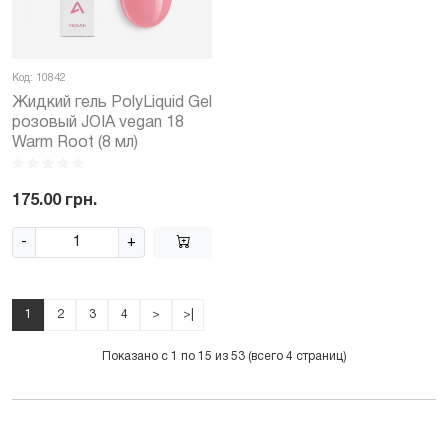
Код: 10842
Жидкий гель PolyLiquid Gel
розовый JOIA vegan 18
Warm Root (8 мл)
175.00 грн.
-
+
1
2
3
4
>
>|
Показано с 1 по 15 из 53 (всего 4 страниц)