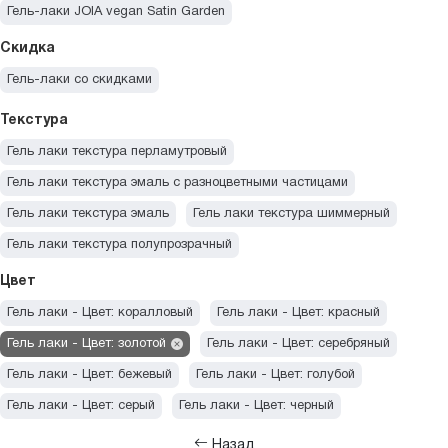
Гель-лаки JOIA vegan Satin Garden
Гель-лаки JOIA vegan Soft Power
Скидка
Гель-лаки JOIA vegan Midnight Glow
Гель-лаки JOIA vegan Lollipop
Гель-лаки со скидками
Гель-лаки JOIA vegan Flash
Гель-лаки JOIA vegan Macarons
Текстура
Гель-лаки JOIA vegan Sunny Pastels
Гель лаки текстура перламутровый
Гель-лаки JOIA vegan I am the moment
Гель лаки текстура эмаль с разноцветными частицами
Гель-лаки JOIA vegan Late Summer Night
Гель лаки текстура эмаль
Гель лаки текстура шиммерный
Гель-лаки JOIA vegan Neon City Lights
Гель лаки текстура полупрозрачный
Гель-лаки JOIA vegan TikTok Trends
Цвет
Гель-лаки JOIA vegan Starlight
Гель-лаки JOIA vegan Coffee Story
Гель лаки - Цвет: коралловый
Гель лаки - Цвет: красный
Гель-лаки JOIA vegan Stone Jewelry
Гель лаки - Цвет: золотой
Гель лаки - Цвет: серебряный
Гель-лаки JOIA vegan Memories
Гель лаки - Цвет: бежевый
Гель лаки - Цвет: голубой
Гель лаки - Цвет: серый
Гель лаки - Цвет: черный
Гель лаки - Цвет: фиолетовый
Гель лаки - Цвет: синий
Назад