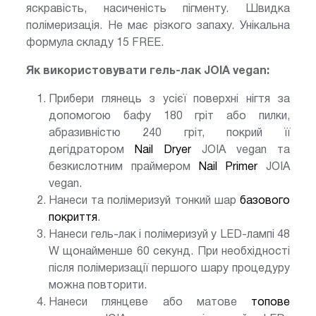
яскравість, насиченість пігменту. Швидка
полімеризація. Не має різкого запаху. Унікальна
формула складу 15 FREE.
Як використовувати гель-лак JOIA vegan:
Прибери глянець з усієї поверхні нігтя за
допомогою бафу 180 гріт або пилки,
абразивністю 240 гріт, покрий її
дегідратором
Nail Dryer
JOIA vegan та
безкислотним праймером
Nail Primer
JOIA
vegan.
Нанеси та полімеризуй тонкий шар
базового
покриття
.
Нанеси гель-лак і полімеризуй у LED-лампі 48
W щонайменше 60 секунд. При необхідності
після полімеризації першого шару процедуру
можна повторити.
Нанеси глянцеве або матове
топове