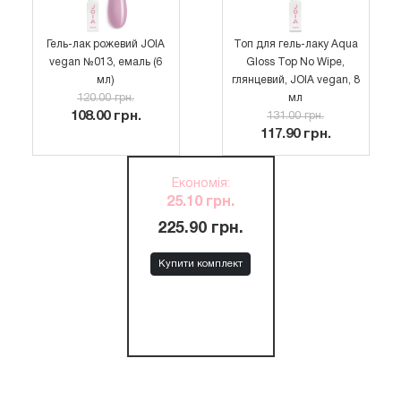
Гель-лак рожевий JOIA
Топ для гель-лаку Aqua
vegan №013, емаль (6
Gloss Top No Wipe,
мл)
глянцевий, JOIA vegan, 8
120.00 грн.
мл
108.00 грн.
131.00 грн.
117.90 грн.
Економія
:
25.10 грн.
225.90 грн.
Купити комплект