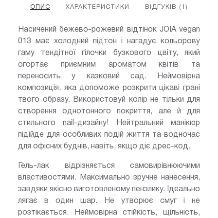
ОПИС
ХАРАКТЕРИСТИКИ
ВІДГУКІВ (1)
Насичений бежево-рожевий відтінок JOIA vegan
013 має холодний підтон і нагадує кольорову
гаму тендітної гілочки бузкового цвіту, який
огортає приємним ароматом квітів та
переносить у казковий сад. Неймовірна
композиція, яка допоможе розкрити цікаві грані
твого образу. Використовуй колір не тільки для
створення однотонного покриття, але й для
стильного nail-дизайну! Нейтральний манікюр
підійде для особливих подій життя та водночас
для офісних буднів, навіть, якщо діє дрес-код.
Гель-лак відрізняється самовирівнюючими
властивостями. Максимально зручне нанесення,
завдяки якісно виготовленому пензлику. Ідеально
лягає в один шар. Не утворює смуг і не
розтікається. Неймовірна стійкість, щільність,