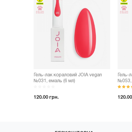
 vegan
Гель-лак кораловий JOIA vegan
Гель-л
№031, емаль (6 мл)
№053, 
120.00 грн.
120.00
Купити
-
+
Купити
-