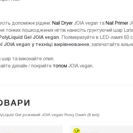
есіть допоміжні рідини:
Nail Dryer
JOIA vegan та
Nail Primer
J
ня тонких пошкоджених нігтів нанесіть грунтуючий шар Late
PolyLiquid Gel JOIA vegan
. Полімеризуйте в LED-лампі 60 
el JOIA vegan у техніці вирівнювання
, запечатайте віль
й шар та виконайте опил.
найте дизайн / покрийте
топом
JOIA vegan.
ОВАРИ
yLiquid Gel рожевий JOIA vegan Rosy Dawn (8 мл))