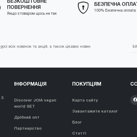
БЕЗКОШТОВНЕ
БЕЗПЕЧНА ОПЛА
ПОВЕРНЕННЯ
100% Безпечна оплата
Якщо з товаром щось не так
урсі всіх новинок та акцій, а також цікавих новин
ІНФОРМАЦІЯ
ПОКУПЦЯМ
СО
 З
Discover JOIA vegan
Карта сайту
world SET
Завантажити каталог
Дрібний опт
Блог
Партнерство
Статті