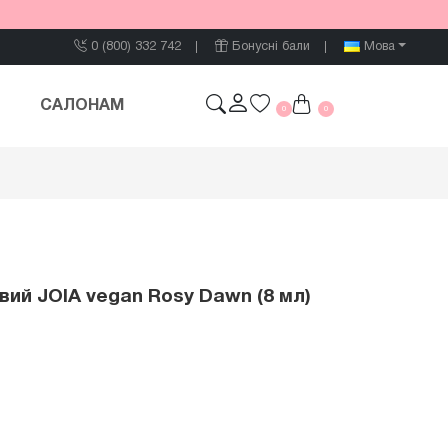
0 (800) 332 742
Бонусні бали
Мова
САЛОНАМ
0
0
евий JOIA vegan Rosy Dawn (8 мл)