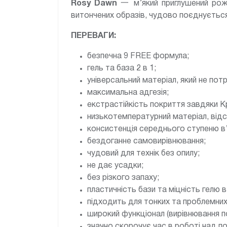
Rosy Dawn
一 м’який приглушений роже
витончених образів, чудово поєднується
ПЕРЕВАГИ:
безпечна 9 FREE формула;
гель та база 2 в 1;
універсальний матеріал, який не по
максимальна адгезія;
екстрастійкість покриття завдяки Кр
низькотемпературний матеріал, відсу
консистенція середнього ступеню в’
бездоганне самовирівнювання;
чудовий для технік без опилу;
не дає усадки;
без різкого запаху;
пластичність бази та міцність гелю 
підходить для тонких та проблемних 
широкий функціонал (вирівнювання по
значно скорочує час в роботі над п