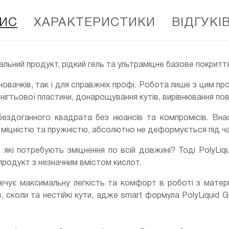
ИС
ХАРАКТЕРИСТИКИ
ВІДГУКІВ
льний продукт, рідкий гель та ультраміцне базове покритт
новачків, так і для справжніх профі. Робота лише з цим пр
нігтьової пластини, донарощування кутів, вирівнювання пове
ездоганного квадрата без нюансів та компромісів. Внасл
іцністю та пружністю, абсолютно не деформується під ча
і, які потребують зміцнення по всій довжині? Тоді PolyLi
продукт з незначним вмістом кислот.
ечує максимальну легкість та комфорт в роботі з матері
 сколи та нестійкі кути, адже smart формула PolyLiquid G