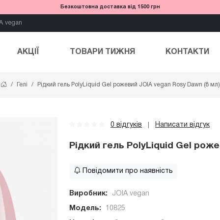
Безкоштовна доставка від 1500 грн
A vegan
АКЦІЇ
ТОВАРИ ТИЖНЯ
КОНТАКТИ
Гелі
Рідкий гель PolyLiquid Gel рожевий JOIA vegan Rosy Dawn (8 мл)
0 відгуків
Написати відгук
|
Рідкий гель PolyLiquid Gel рож
Повідомити про наявність
Виробник:
JOIA vegan
Модель:
10825