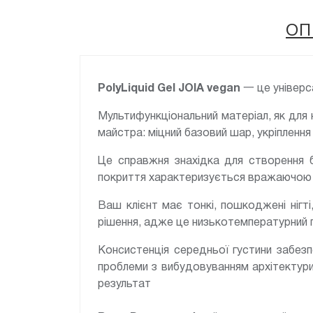
ОП
PolyLiquid Gel JOIA vegan
一 це універса
Мультифункціональний матеріал, як для 
майстра: міцний базовий шар, укріплення 
Це справжня знахідка для створення б
покриття характеризується вражаючою м
Ваш клієнт має тонкі, пошкоджені нігт
рішення, адже це низькотемпературний 
Консистенція середньої густини забезп
проблеми з вибудовуванням архітектури,
результат