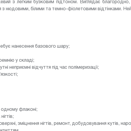
вий з легким бузковим підтоном. Виглядає благородно, 
 з нюдовими, білими та темно-фіолетовими відтінками. Ней
требує нанесення базового шару;
емнію у складі;
тні неприємні відчуття під час полімеризації;
язкості;
в одному флаконі;
нігтів;
верхні, зміцнення нігтів, ремонт, добудовування кутів, нар
окриттям.