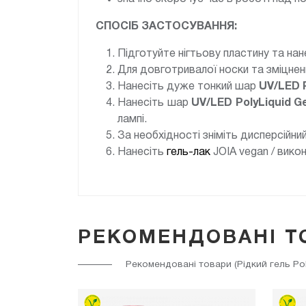
СПОСІБ ЗАСТОСУВАННЯ:
Підготуйте нігтьову пластину та нан
Для довготривалої носки та зміцнен
Нанесіть дуже тонкий шар
UV/LED
Нанесіть шар
UV/LED
PolyLiquid G
лампі.
За необхідності зніміть дисперсійни
Нанесіть
гель-лак
JOIA vegan / вико
РЕКОМЕНДОВАНІ Т
Рекомендовані товари (Рідкий гель Pol