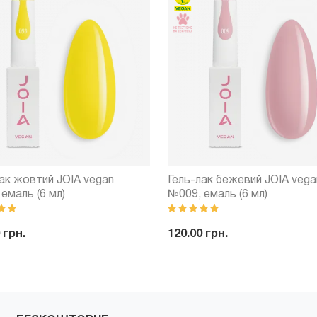
ак жовтий JOIA vegan
Гель-лак бежевий JOIA vega
емаль (6 мл)
№009, емаль (6 мл)
 грн.
120.00 грн.
+
Купити
-
+
Куп