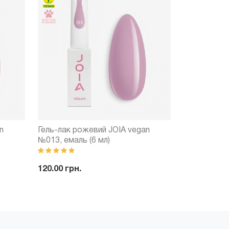
n
Гель-лак рожевий JOIA vegan
Гель-лак ко
№013, емаль (6 мл)
№031, емаль
120.00 грн.
120.00 грн.
ити
-
+
Купити
-