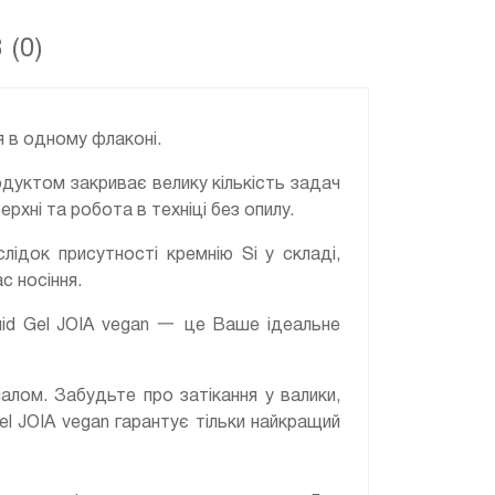
 (0)
я в одному флаконі.
одуктом закриває велику кількість задач
рхні та робота в техніці без опилу.
ідок присутності кремнію Si у складі,
с носіння.
quid Gel JOIA vegan 一 це Ваше ідеальне
алом. Забудьте про затікання у валики,
el JOIA vegan гарантує тільки найкращий