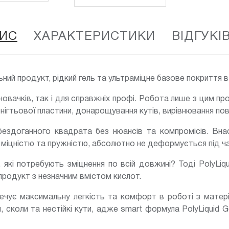
ИС
ХАРАКТЕРИСТИКИ
ВІДГУКІВ
льний продукт, рідкий гель та ультраміцне базове покриття 
новачків, так і для справжніх профі. Робота лише з цим пр
нігтьової пластини, донарощування кутів, вирівнювання пове
ездоганного квадрата без нюансів та компромісів. Внасл
іцністю та пружністю, абсолютно не деформується під ча
і, які потребують зміцнення по всій довжині? Тоді PolyLi
продукт з незначним вмістом кислот.
ечує максимальну легкість та комфорт в роботі з матері
 сколи та нестійкі кути, адже smart формула PolyLiquid G