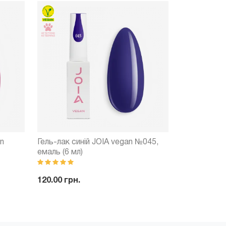
n
Гель-лак синій JOIA vegan №045,
Гель-лак си
емаль (6 мл)
емаль (6 мл
120.00 грн.
120.00 грн.
ити
-
+
Купити
-