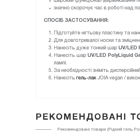
широкий функціонал (вирівнювання по
значно скорочує час в роботі над п
СПОСІБ ЗАСТОСУВАННЯ:
Підготуйте нігтьову пластину та нан
Для довготривалої носки та зміцнен
Нанесіть дуже тонкий шар
UV/LED
Нанесіть шар
UV/LED
PolyLiquid G
лампі.
За необхідності зніміть дисперсійни
Нанесіть
гель-лак
JOIA vegan / вико
РЕКОМЕНДОВАНІ Т
Рекомендовані товари (Рідкий гель Poly