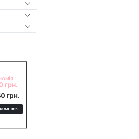
номія
:
0 грн.
40 грн.
 комплект