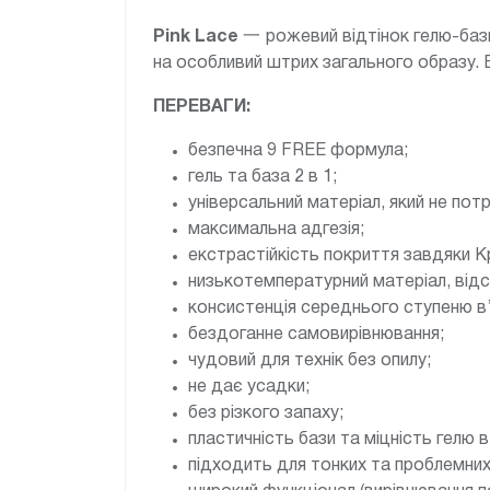
Pink Lace
一 рожевий відтінок гелю-баз
на особливий штрих загального образу. В
ПЕРЕВАГИ:
безпечна 9 FREE формула;
гель та база 2 в 1;
універсальний матеріал, який не по
максимальна адгезія;
екстрастійкість покриття завдяки Кр
низькотемпературний матеріал, відсу
консистенція середнього ступеню в’
бездоганне самовирівнювання;
чудовий для технік без опилу;
не дає усадки;
без різкого запаху;
пластичність бази та міцність гелю 
підходить для тонких та проблемних 