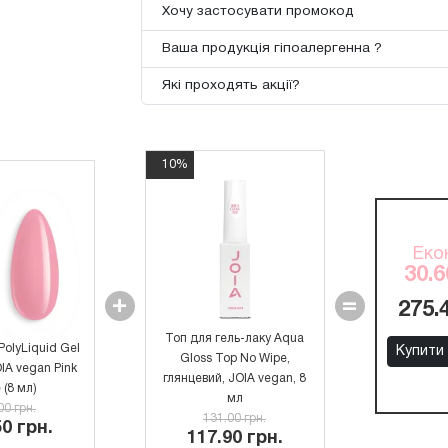
Хочу застосувати промокод
Ваша продукція гіпоалергенна ?
Які проходять акції?
10%
Еко
30.6
+
=
275.
Топ для гель-лаку Aqua
PolyLiquid Gel
Купити
Gloss Top No Wipe,
IA vegan Pink
глянцевий, JOIA vegan, 8
 (8 мл)
мл
00 грн.
131.00 грн.
50 грн.
117.90 грн.