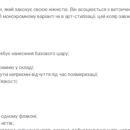
и, який закохує своєю ніжністю. Він асоціюється з витон
 монохромному варіанті чи в арт-стилізації, цей колір за
требує нанесення базового шару;
емнію у складі;
тні неприємні відчуття під час полімеризації;
язкості;
в одному флаконі;
нігтів;