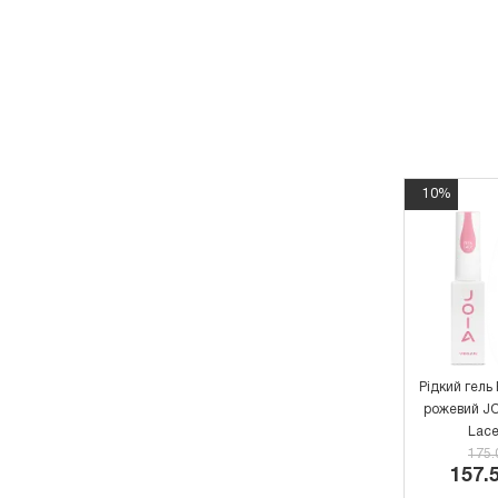
10%
Рідкий гель 
рожевий JO
Lace
175.
157.