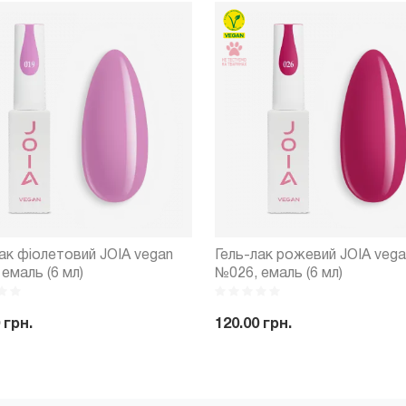
ак фіолетовий JOIA vegan
Гель-лак рожевий JOIA vega
емаль (6 мл)
№026, емаль (6 мл)
 грн.
120.00 грн.
+
Купити
-
+
Куп