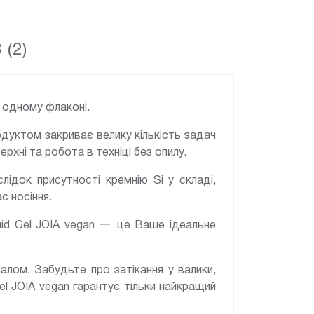
 (2)
в одному флаконі.
одуктом закриває велику кількість задач
рхні та робота в техніці без опилу.
ідок присутності кремнію Si у складі,
с носіння.
quid Gel JOIA vegan 一 це Ваше ідеальне
алом. Забудьте про затікання у валики,
el JOIA vegan гарантує тільки найкращий