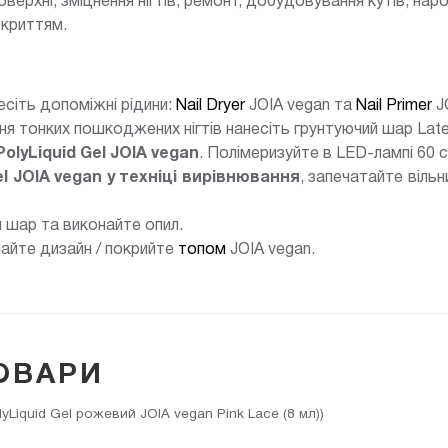
верхні, зміцнення нігтів, ремонт, добудовування кутів, нар
окриттям.
есіть допоміжні рідини:
Nail Dryer
JOIA vegan та
Nail Primer
J
ня тонких пошкоджених нігтів нанесіть грунтуючий шар Late
PolyLiquid Gel JOIA vegan
. Полімеризуйте в LED-лампі 60 
el JOIA vegan у техніці вирівнювання
, запечатайте віль
й шар та виконайте опил.
найте дизайн / покрийте
топом
JOIA vegan.
ОВАРИ
Liquid Gel рожевий JOIA vegan Pink Lace (8 мл))