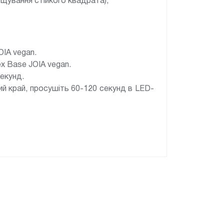
ощування стійкого квадрата);
OIA vegan.
x Base JOIA vegan.
секунд.
ний край, просушіть 60-120 секунд в LED-