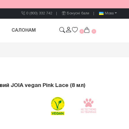
0 (800) 332 742
Бонусні бали
Мова
САЛОНАМ
0
0
вий JOIA vegan Pink Lace (8 мл)