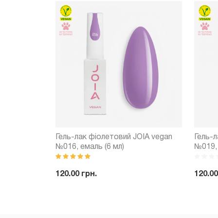
 vegan
Гель-лак фіолетовий JOIA vegan
Гель-л
№016, емаль (6 мл)
№019, 
120.00 грн.
120.00
Купити
-
+
Купити
-