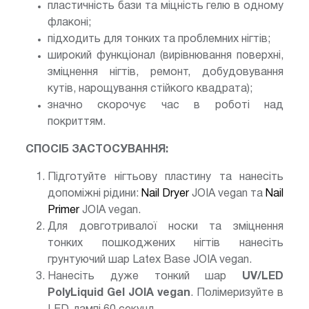
пластичність бази та міцність гелю в одному
флаконі;
підходить для тонких та проблемних нігтів;
широкий функціонал (вирівнювання поверхні,
зміцнення нігтів, ремонт, добудовування
кутів, нарощування стійкого квадрата);
значно скорочує час в роботі над
покриттям.
СПОСІБ ЗАСТОСУВАННЯ:
Підготуйте нігтьову пластину та нанесіть
допоміжні рідини:
Nail Dryer
JOIA vegan та
Nail
Primer
JOIA vegan.
Для довготривалої носки та зміцнення
тонких пошкоджених нігтів нанесіть
грунтуючий шар Latex Base JOIA vegan.
Нанесіть дуже тонкий шар
UV/LED
PolyLiquid Gel JOIA vegan
. Полімеризуйте в