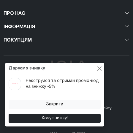
ПРО НАС
ІНФОРМАЦІЯ
ПОКУПЦЯМ
Даруємо знижку
Реєструйся та отримай промо-код
Перший веган nail-бренд в Україні!
на знижку -5%
Закрити
Контакти
Акції
Повернення товару
Карта сайту
Хочу знижку!