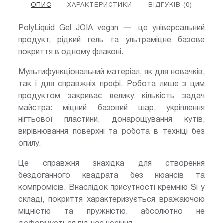
ОПИС
ХАРАКТЕРИСТИКИ
ВІДГУКІВ (0)
PolyLiquid Gel JOIA vegan 一 це універсальний
продукт, рідкий гель та ультраміцне базове
покриття в одному флаконі.
Мультифункціональний матеріал, як для новачків,
так і для справжніх профі. Робота лише з цим
продуктом закриває велику кількість задач
майстра: міцний базовий шар, укріплення
нігтьової пластини, донарощування кутів,
вирівнювання поверхні та робота в техніці без
опилу.
Це справжня знахідка для створення
бездоганного квадрата без нюансів та
компромісів. Внаслідок присутності кремнію Si у
складі, покриття характеризується вражаючою
міцністю та пружністю, абсолютно не