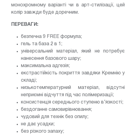
монохромному варіанті чи в арт-стилізації, цей
колір завжди буде доречним.
ПЕРЕВАГИ:
безпечна 9 FREE формула;
гель та база 2 в 1;
універсальний матеріал, який не потребує
нанесення базового шару;
максимальна адгезія;
екстрастійкість покриття завдяки Кремнію у
складі;
низькотемпературний матеріал, відсутні
неприємні відчуття під час полімеризації;
консистенція середнього ступеню в’язкості;
бездоганне самовирівнювання;
чудовий для технік без опилу;
не дає усадки;
без різкого запаху;