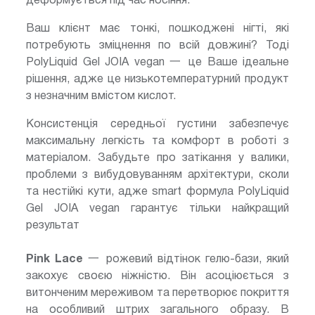
деформується під час носіння.
Ваш клієнт має тонкі, пошкоджені нігті, які
потребують зміцнення по всій довжині? Тоді
PolyLiquid Gel JOIA vegan 一 це Ваше ідеальне
рішення, адже це низькотемпературний продукт
з незначним вмістом кислот.
Консистенція середньої густини забезпечує
максимальну легкість та комфорт в роботі з
матеріалом. Забудьте про затікання у валики,
проблеми з вибудовуванням архітектури, сколи
та нестійкі кути, адже smart формула PolyLiquid
Gel JOIA vegan гарантує тільки найкращий
результат
Pink Lace
一 рожевий відтінок гелю-бази, який
закохує своєю ніжністю. Він асоціюється з
витонченим мереживом та перетворює покриття
на особливий штрих загального образу. В