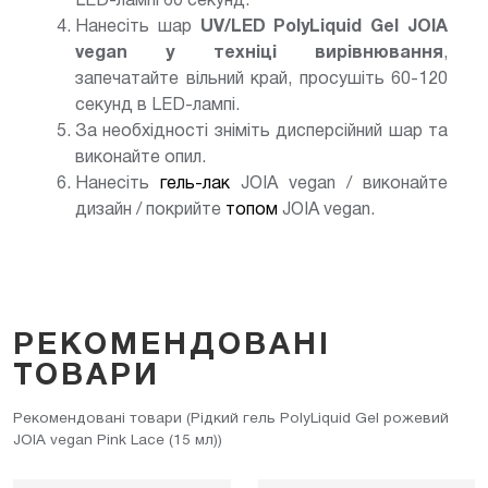
LED-лампі 60 секунд.
Нанесіть шар
UV/LED
PolyLiquid Gel JOIA
vegan у техніці вирівнювання
,
запечатайте вільний край, просушіть 60-120
секунд в LED-лампі.
За необхідності зніміть дисперсійний шар та
виконайте опил.
Нанесіть
гель-лак
JOIA vegan / виконайте
дизайн / покрийте
топом
JOIA vegan.
РЕКОМЕНДОВАНІ
ТОВАРИ
Рекомендовані товари (Рідкий гель PolyLiquid Gel рожевий
JOIA vegan Pink Lace (15 мл))