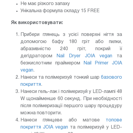
Не має різкого запаху
Унікальна формула складу 15 FREE
Як використовувати:
Прибери глянець з усієї поверхні нігтя за
допомогою бафу 180 гріт або пилки,
абразивністю 240 гріт, покрий її
дегідратором
Nail Dryer JOIA vegan
та
безкислотним праймером
Nail Primer JOIA
vegan
.
Нанеси та полімеризуй тонкий шар
базового
покриття
.
Нанеси гель-лак і полімеризуй у LED-лампі 48
W щонайменше 60 секунд. При необхідності
після полімеризації першого шару процедуру
можна повторити.
Нанеси глянцеве або матове
топове
покриття JOIA vegan
та полімеризуй у LED-