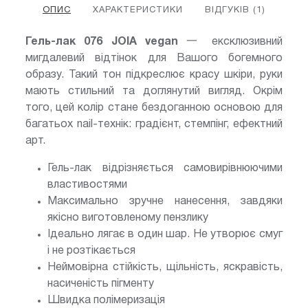
ОПИС
ХАРАКТЕРИСТИКИ
ВІДГУКІВ (1)
Гель-лак 076 JOIA vegan
一 ексклюзивний
мигдалевий відтінок для Вашого богемного
образу. Такий тон підкреслює красу шкіри, руки
мають стильний та доглянутий вигляд. Окрім
того, цей колір стане бездоганною основою для
багатьох nail-технік: градієнт, стемпінг, ефектний
арт.
Гель-лак відрізняється самовирівнюючими
властивостями
Максимально зручне нанесення, завдяки
якісно виготовленому пензлику
Ідеально лягає в один шар. Не утворює смуг
і не розтікається
Неймовірна стійкість, щільність, яскравість,
насиченість пігменту
Швидка полімеризація