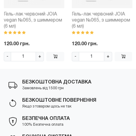
Гель-лак червоний JOIA
Гель-лак червоний JOIA
vegan №065, з шиммером
vegan №065, з шиммером
(6 мл)
(6 мл)
120.00 грн.
120.00 грн.
-
+
-
+
БЕЗКОШТОВНА ДОСТАВКА
Замовлень від 1500 грн
БЕЗКОШТОВНЕ ПОВЕРНЕННЯ
Якщо з товаром щось не так
БЕЗПЕЧНА ОПЛАТА
100% Безпечна оплата