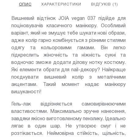
ОПИС
ХАРАКТЕРИСТИКИ
ВІДГУКІВ (1)
Вишневий відтінок JOIA vegan 037 підійде для
поціновувачів класичного манікюру. Особливий
варіант, який не змушує тебе шукати нові образи,
адже колір гарно комбінується з різними стилями
одягу та кольоровими гамами. Він легко
підкреслить жіночність та ніжність сукні та
водночас зможе додати ділову нотку костюму.
Які елементи обрати для nail-декору? Найкраще
поєднувати вишневий колір з металічними
акцентами. Такий момент надає манікюру
вишуканості!
Гель-лак відрізняється самовирівнюючими
властивостями. Максимально зручне нанесення,
завдяки якісно виготовленому пензлику. Ідеально
лягає в один шар. Не утворює смуг і не
розтікається. Неймовірна стійкість, щільність,