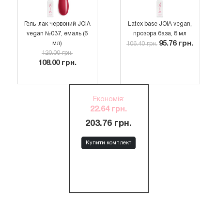
Гель-лак червоний JOIA
Latex base JOIA vegan,
vegan №037, емаль (6
прозора база, 8 мл
95.76 грн.
мл)
106.40 грн.
120.00 грн.
108.00 грн.
Економія
:
22.64 грн.
203.76 грн.
Купити комплект