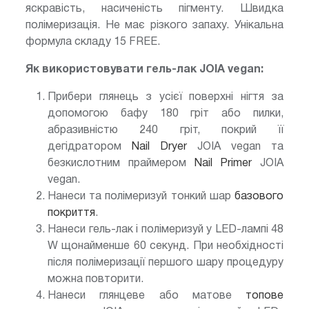
яскравість, насиченість пігменту. Швидка
полімеризація. Не має різкого запаху. Унікальна
формула складу 15 FREE.
Як використовувати гель-лак JOIA vegan:
Прибери глянець з усієї поверхні нігтя за
допомогою бафу 180 гріт або пилки,
абразивністю 240 гріт, покрий її
дегідратором
Nail Dryer
JOIA vegan та
безкислотним праймером
Nail Primer
JOIA
vegan.
Нанеси та полімеризуй тонкий шар
базового
покриття
.
Нанеси гель-лак і полімеризуй у LED-лампі 48
W щонайменше 60 секунд. При необхідності
після полімеризації першого шару процедуру
можна повторити.
Нанеси глянцеве або матове
топове