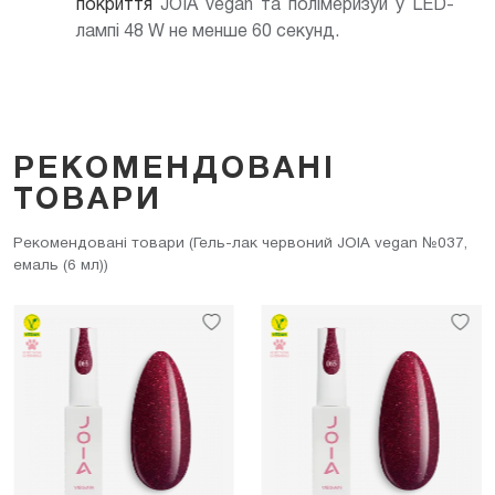
покриття
JOIA vegan та полімеризуй у LED-
лампі 48 W не менше 60 секунд.
РЕКОМЕНДОВАНІ
ТОВАРИ
Рекомендовані товари (Гель-лак червоний JOIA vegan №037,
емаль (6 мл))