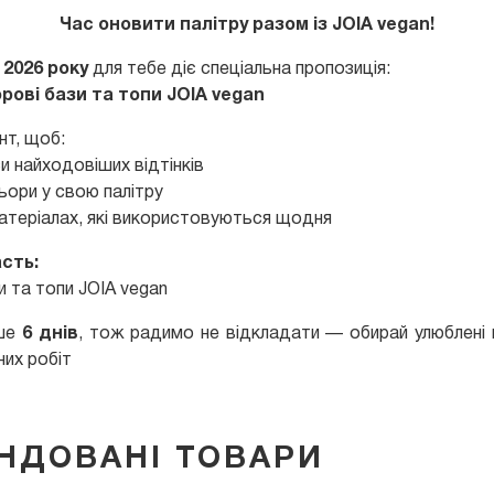
Час оновити палітру разом із JOIA vegan!
 2026 року
для тебе діє спеціальна пропозиція:
орові бази та топи JOIA vegan
нт, щоб:
и найходовіших відтінків
ьори у свою палітру
теріалах, які використовуються щодня
асть:
зи та топи JOIA vegan
ише
6 днів
, тож радимо не відкладати — обирай улюблені в
них робіт
НДОВАНІ ТОВАРИ