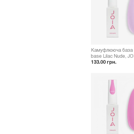
Камуфлююча база
base Lilac Nude, JO
мл
133.00 грн.