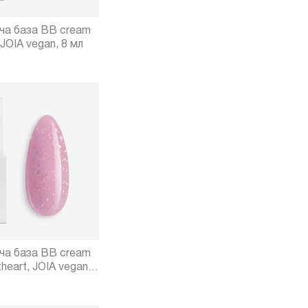
а база BB cream
 JOIA vegan, 8 мл
а база BB cream
eart, JOIA vegan,