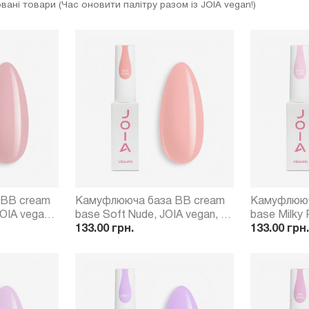
ані товари (Час оновити палітру разом із JOIA vegan!)
 BB cream
Камуфлююча база BB cream
Камуфлююч
base Soft Nude, JOIA vegan, 8
base Milky 
мл
133.00 грн.
мл
133.00 грн.