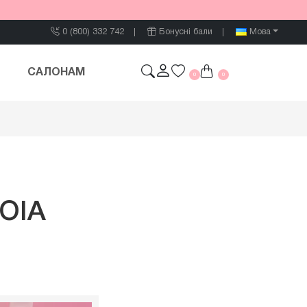
0 (800) 332 742
Бонусні бали
Мова
САЛОНАМ
0
0
JOIA