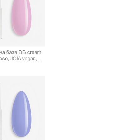
а база BB cream
se, JOIA vegan, 8