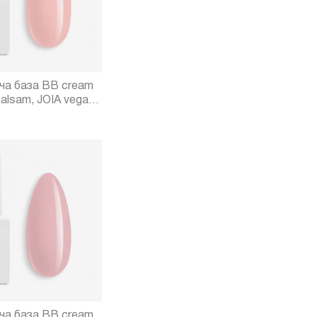
а база BB cream
alsam, JOIA vegan,
а база BB cream