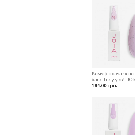
Камуфлююча база
base I say yes!, JOI
мл
164.00 грн.