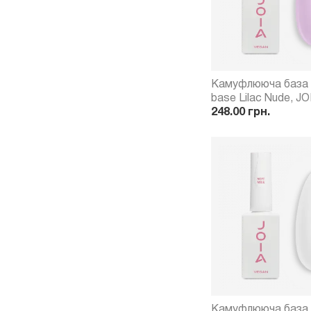
Камуфлююча база
base Lilac Nude, JO
мл
248.00 грн.
Камуфлююча база