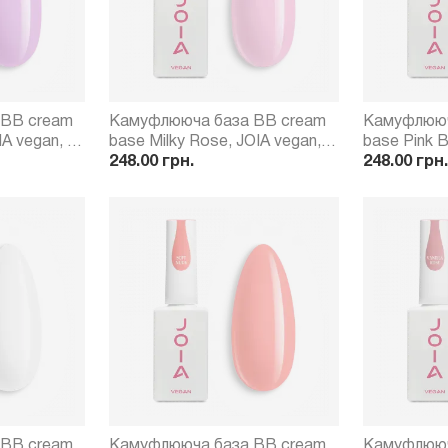
 BB cream
Камуфлююча база BB cream
Камуфлююч
IA vegan, 15
base Milky Rose, JOIA vegan,
base Pink B
15 мл
248.00 грн.
15 мл
248.00 грн.
 BB cream
Камуфлююча база BB cream
Камуфлююч