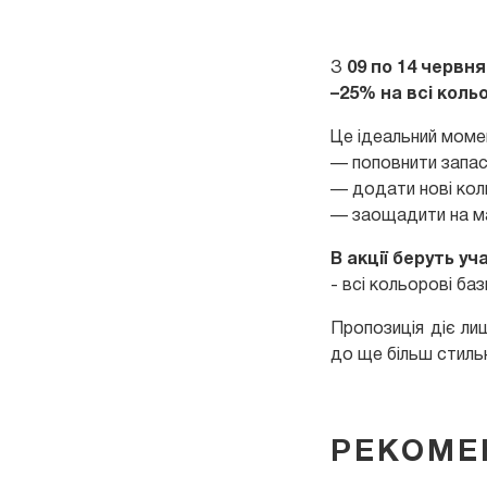
З
09 по 14 червня
–25% на всі коль
Це ідеальний моме
— поповнити запас
— додати нові кол
— заощадити на ма
В акції беруть уч
- всі кольорові ба
Пропозиція діє л
до ще більш стиль
РЕКОМЕ