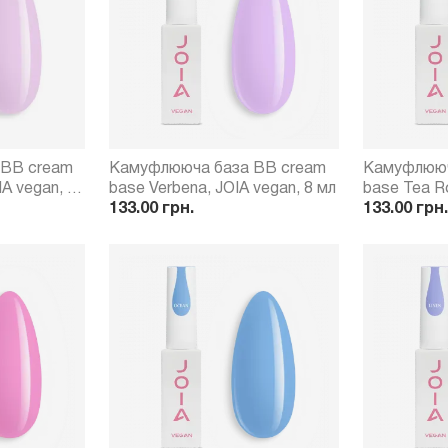
 BB cream
Камуфлююча база BB cream
Камуфлююч
IA vegan, 8
base Verbena, JOIA vegan, 8 мл
base Tea Ro
133.00 грн.
мл
133.00 грн.