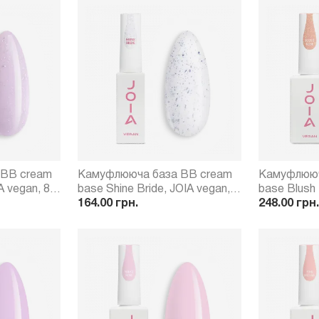
 BB cream
Камуфлююча база BB cream
Камуфлююч
A vegan, 8
base Shine Bride, JOIA vegan, 8
base Blush 
мл
164.00 грн.
15 мл
248.00 грн.