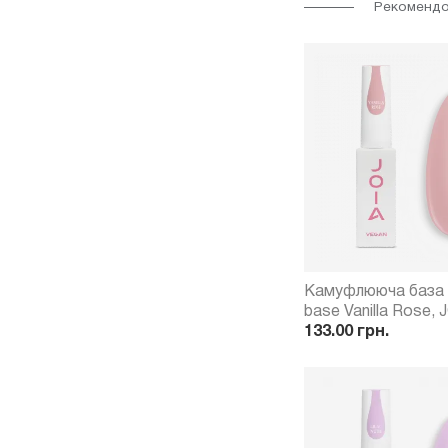
Рекомендов
Камуфлююча база
base Vanilla Rose, JOIA vegan,
8 мл
133.00 грн.