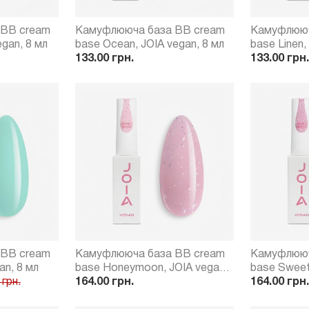
 BB cream
Камуфлююча база BB cream
Камуфлююч
egan, 8 мл
base Ocean, JOIA vegan, 8 мл
base Linen,
133.00 грн.
133.00 грн.
 BB cream
Камуфлююча база BB cream
Камуфлююч
an, 8 мл
base Honeymoon, JOIA vegan,
base Sweeth
 грн.
8 мл
164.00 грн.
8 мл
164.00 грн.