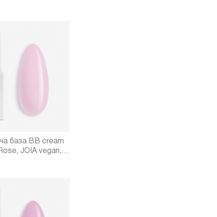
а база BB cream
Rose, JOIA vegan, 8