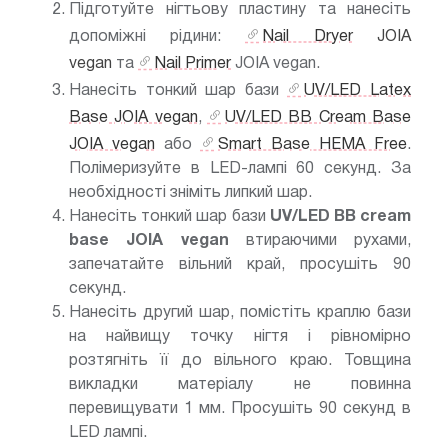
Підготуйте нігтьову пластину та нанесіть
допоміжні рідини:
Nail Dryer
JOIA
vegan
та
Nail Primer
JOIA vegan.
Нанесіть тонкий шар бази
UV/LED Latex
Base JOIA vegan
,
UV/LED BB Cream Base
JOIA vegan
або
Smart Base HEMA Free
.
Полімеризуйте в LED-лампі 60 секунд. За
необхідності зніміть липкий шар.
Нанесіть тонкий шар бази
UV/LED BB cream
base JOIA vegan
втираючими рухами,
запечатайте вільний край, просушіть 90
секунд.
Нанесіть другий шар, помістіть краплю бази
на найвищу точку нігтя і рівномірно
розтягніть її до вільного краю. Товщина
викладки матеріалу не повинна
перевищувати 1 мм. Просушіть 90 секунд в
LED лампі.