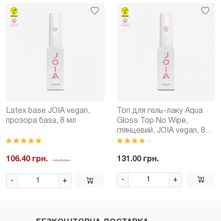
Latex base JOIA vegan,
Топ для гель-лаку Aqua
прозора база, 8 мл
Gloss Top No Wipe,
глянцевий, JOIA vegan, 8
мл
106.40 грн.
131.00 грн.
133.00 грн.
-
+
-
+