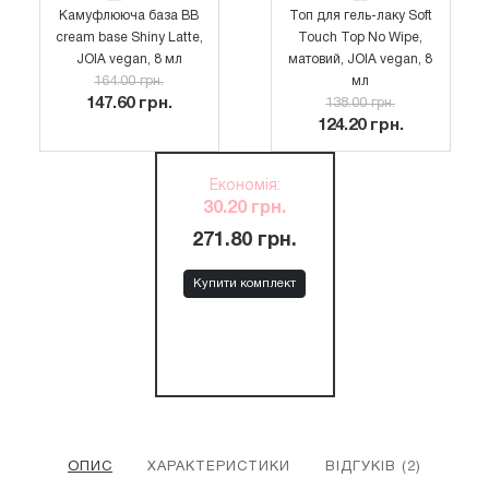
Камуфлююча база BB
Топ для гель-лаку Soft
cream base Shiny Latte,
Touch Top No Wipe,
JOIA vegan, 8 мл
матовий, JOIA vegan, 8
164.00 грн.
мл
147.60 грн.
138.00 грн.
124.20 грн.
Економія
:
30.20 грн.
271.80 грн.
Купити комплект
ОПИС
ХАРАКТЕРИСТИКИ
ВІДГУКІВ (2)