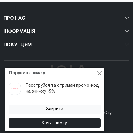
ПРО НАС
ІНФОРМАЦІЯ
ПОКУПЦЯМ
Даруємо знижку
Реєструйся та отримай промо-код
Перший веган nail-бренд в Україні!
на знижку -5%
Закрити
Контакти
Акції
Повернення товару
Карта сайту
Хочу знижку!