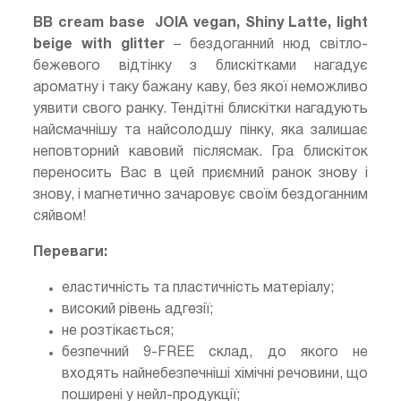
BB cream base JOIA vegan, Shiny Latte, light
beige with glitter
– бездоганний нюд світло-
бежевого відтінку з блискітками нагадує
ароматну і таку бажану каву, без якої неможливо
уявити свого ранку. Тендітні блискітки нагадують
найсмачнішу та найсолодшу пінку, яка залишає
неповторний кавовий післясмак. Гра блискіток
переносить Вас в цей приємний ранок знову і
знову, і магнетично зачаровує своїм бездоганним
сяйвом!
Переваги:
еластичність та пластичність матеріалу;
високий рівень адгезії;
не розтікається;
безпечний 9-FREE склад, до якого не
входять найнебезпечніші хімічні речовини, що
поширені у нейл-продукції;