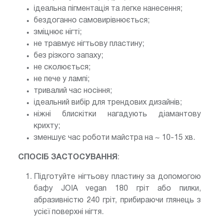
ідеальна пігментація та легке нанесення;
бездоганно самовирівнюється;
зміцнює нігті;
не травмує нігтьову пластину;
без різкого запаху;
не сколюється;
не пече у лампі;
тривалий час носіння;
ідеальний вибір для трендових дизайнів;
ніжні блискітки нагадують діамантову
крихту;
зменшує час роботи майстра на ~ 10-15 хв.
СПОСІБ ЗАСТОСУВАННЯ
:
Підготуйте нігтьову пластину за допомогою
бафу JOIA vegan 180 гріт або пилки,
абразивністю 240 гріт, прибираючи глянець з
усієї поверхні нігтя.