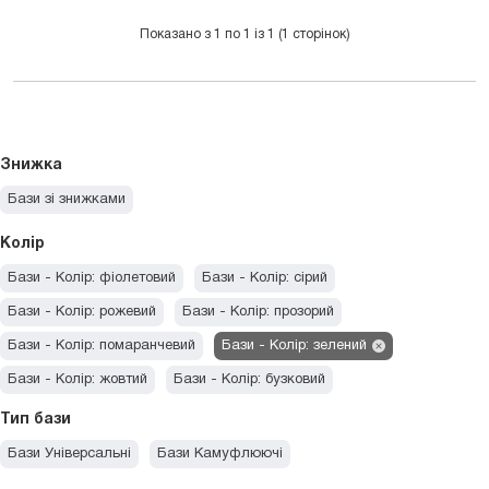
Показано з 1 по 1 із 1 (1 сторінок)
Знижка
Бази зі знижками
Колір
Бази - Колір: фіолетовий
Бази - Колір: сірий
Бази - Колір: рожевий
Бази - Колір: прозорий
Бази - Колір: помаранчевий
Бази - Колір: зелений
Бази - Колір: жовтий
Бази - Колір: бузковий
Бази - Колір: блакитний
Бази - Колір: бежевий
Тип бази
Бази - Колір: бірюзовий
Бази - Колір: білий
Бази Універсальні
Бази Камуфлюючі