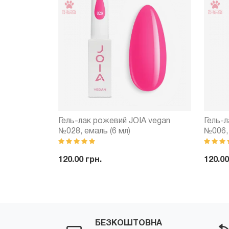
IA vegan
Гель-лак рожевий JOIA vegan
Гель-л
5, емаль (6
№028, емаль (6 мл)
№006, 
120.00 грн.
120.00
Купити
-
+
Купити
-
БЕЗКОШТОВНА