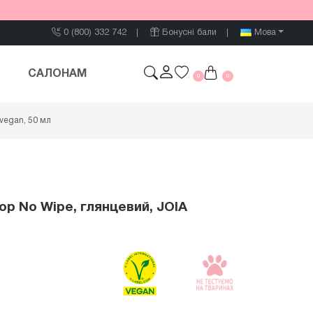
0 (800) 332 742
Бонусні бали
Мова
САЛОНАМ
0
0
 vegan, 50 мл
op No Wipe, глянцевий, JOIA