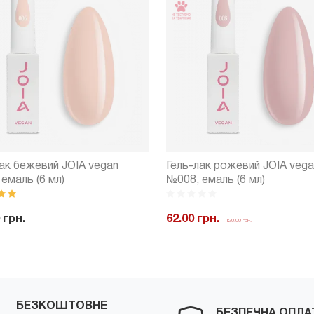
ак бежевий JOIA vegan
Гель-лак рожевий JOIA vega
емаль (6 мл)
№008, емаль (6 мл)
 грн.
62.00 грн.
120.00 грн.
+
Купити
-
+
Куп
БЕЗКОШТОВНЕ
БЕЗПЕЧНА ОПЛА