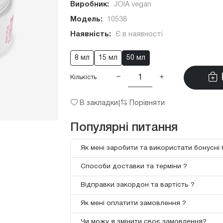
Виробник:
JOIA vegan
Модель:
10538
Наявність:
Є в наявності
8 мл
15 мл
50 мл
Кількість
В закладки
Порівняти
|
Популярні питання
Як мені заробити та використати бонусні 
Способи доставки та терміни ?
Відправки закордон та вартість ?
Як мені оплатити замовлення ?
Чи можу я змінити своє замовлення?