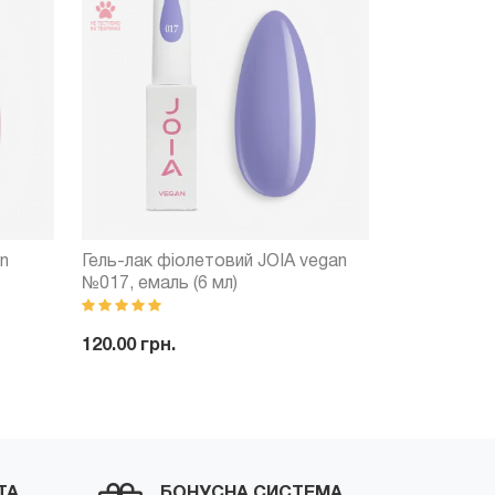
n
Гель-лак фіолетовий JOIA vegan
Гель-лак р
№017, емаль (6 мл)
№102, емаль
120.00 грн.
120.00 грн.
-
+
Купити
-
ити
ТА
БОНУСНА СИСТЕМА