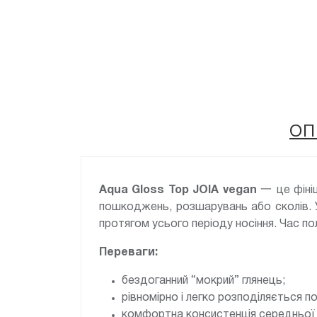
ОП
Aqua Gloss Top JOIA vegan
一 це фініш
пошкоджень, розшарувань або сколів. 
протягом усього періоду носіння. Час по
Переваги:
бездоганний “мокрий” глянець;
рівномірно і легко розподіляється по 
комфортна консистенція середньої в