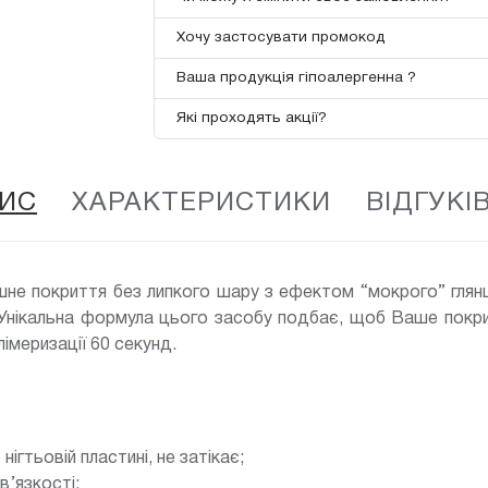
Хочу застосувати промокод
Ваша продукція гіпоалергенна ?
Які проходять акції?
ИС
ХАРАКТЕРИСТИКИ
ВІДГУКІВ
не покриття без липкого шару з ефектом “мокрого” глянц
Унікальна формула цього засобу подбає, щоб Ваше покр
лімеризації 60 секунд.
нігтьовій пластині, не затікає;
’язкості;