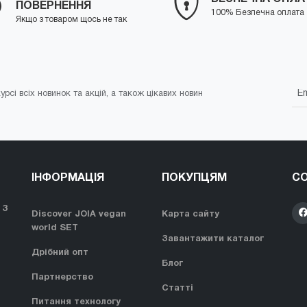
ПОВЕРНЕННЯ
100% Безпечна оплата
Якщо з товаром щось не так
урсі всіх новинок та акцій, а також цікавих новин
ІНФОРМАЦІЯ
ПОКУПЦЯМ
СО
 З
Discover JOIA vegan
Карта сайту
world SET
Завантажити каталог
Дрібний опт
Блог
Партнерство
Статті
Питання технологу