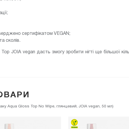
ції;
дтверджено сертифікатом VEGAN;
та сколів.
Top JOIA vegan дасть змогу зробити нігті ще більшої кіль
ОВАРИ
ку Aqua Gloss Top No Wipe, глянцевий, JOIA vegan, 50 мл)