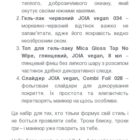
теплого, доброзичливого океану, який
окутує своїми ніжними хвилями.
Гель-лак червоний JOIA vegan 034
–
морквяно-червоний відтінок важко не
запам’ятати, адже його яскравість видно
неозброєним оком.
Топ для гель-лаку Mica Gloss Top No
Wipe, глянцевий, JOIA vegan, 8 мл
–
глянцевий фініш без липкого шару з розсипом
частинок дрібної декоративної слюди.
Слайдер JOIA vegan, Combi Foil 028
–
фольговані слайдери для декорування
покриття. Їх простота та елегантність
перетворять манікюр на щось особливе.
Це набір для тих, хто тільки формує свій стиль і
не боїться проявляти себе. Трохи блиску, трохи
гри – і манікюр уже говорить за тебе.