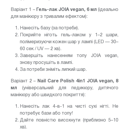
Варіант 1 –
Гель-лак JOIA vegan, 6 мл
(ідеально
для манікюру з тривалим ефектом):
Нанесіть базу (за потреби).
Покрийте ніготь гель-лаком у 1–2 шари,
полімеризуючи кожен шар у лампі (LED — 30–
60 сек / UV — 2 хв).
Завершіть нанесенням топу JOIA vegan,
знову просушіть в лампі.
За потреби зніміть липкий шар.
Варіант 2 –
Nail Care Polish 4in1 JOIA vegan, 8
мл
(універсальний для педикюру, дитячого
манікюру або швидкого покриття):
Нанесіть лак 4-в-1 на чисті сухі нігті. Не
потребує бази або топу!
Дайте повністю висохнути (приблизно 5–10
хв).