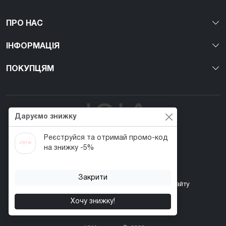
ПРО НАС
ІНФОРМАЦІЯ
ПОКУПЦЯМ
Даруємо знижку
Реєструйся та отримай промо-код
Перший веган nail-бренд в Україні!
на знижку -5%
Закрити
Контакти
Акції
Повернення товару
Карта сайту
Хочу знижку!