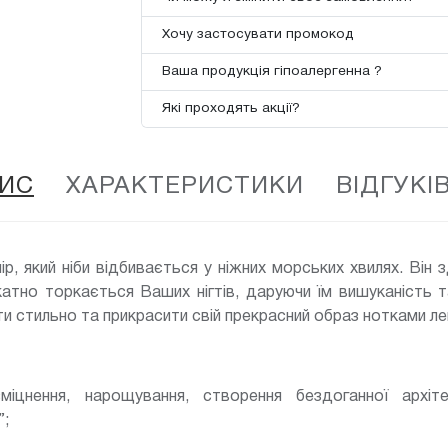
Хочу застосувати промокод
Ваша продукція гіпоалергенна ?
Які проходять акції?
ИС
ХАРАКТЕРИСТИКИ
ВІДГУКІВ
ір, який ніби відбивається у ніжних морських хвилях. Він
лікатно торкається Ваших нігтів, даруючи їм вишуканість 
ти стильно та прикрасити свій прекрасний образ нотками ле
зміцнення, нарощування, створення бездоганної архіт
”;