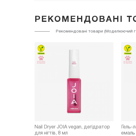
РЕКОМЕНДОВАНІ Т
Рекомендовані товари (Моделюючий гел
 для гелю
Nail Dryer JOIA vegan, дегідратор
Гель-л
для нігтів, 8 мл
емаль 