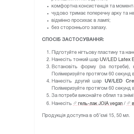
комфортна консистенція та момент
чудово тримає поперечну арку та не 
відмінно просихає в лампі;
без стороннього запаху.
СПОСІБ ЗАСТОСУВАННЯ:
Підготуйте нігтьову пластину та нан
Нанесіть тонкий шар
UV/LED Latex 
Встановіть форму (за потреби),
Полімеризуйте протягом 60 секунд 
Нанесіть другий шар
UV/LED
Cre
Полімеризуйте протягом 60 секунд в
За потреби виконайте обпил та знім
Нанесіть
гель-лак JOIA vegan
/
Продукція доступна в об’ємі 15, 50 мл.