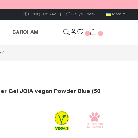
0 (800) 332 742
Бонусні бали
Мова
САЛОНАМ
0
0
мл)
r Gel JOIA vegan Powder Blue (50