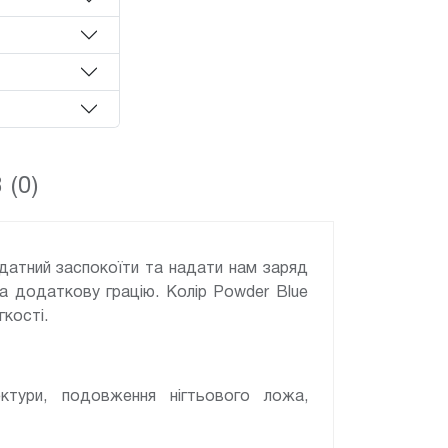
 (0)
 здатний заспокоїти та надати нам заряд
та додаткову грацію. Колір Powder Blue
гкості.
ектури, подовження нігтьового ложа,