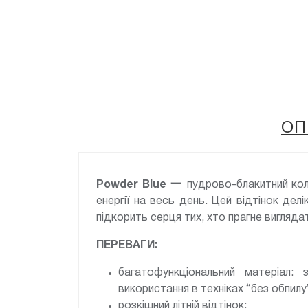
ОП
Powder Blue 一
пудрово-блакитний кол
енергії на весь день. Цей відтінок де
підкорить серця тих, хто прагне вигляда
ПЕРЕВАГИ:
багатофункціональний матеріал: 
використання в техніках “без обпилу
розкішний літній відтінок;