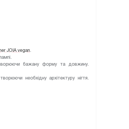
imer JOIA vegan
.
лампі.
творюючи бажану форму та довжину.
творюючи необхідну архітектуру нігтя.