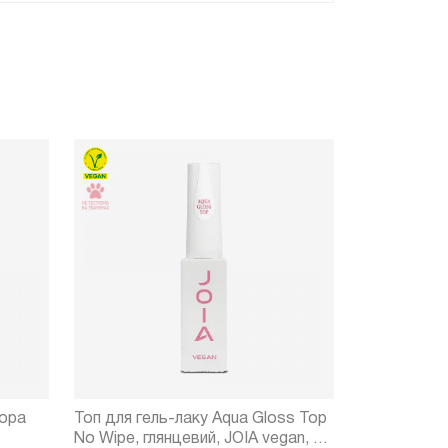
зора
Топ для гель-лаку Aqua Gloss Top
Smart Base 
No Wipe, глянцевий, JOIA vegan, 8
8 ml