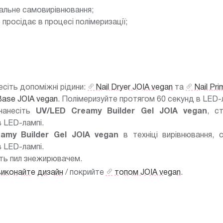
альне самовирівнювання;
просідає в процесі полімеризації;
есіть допоміжні рідини:
Nail Dryer JOIA vegan
та
Nail Pr
Base JOIA vegan
. Полімеризуйте протягом 60 секунд в LED-
 нанесіть
UV/LED
Creamy Builder Gel JOIA vegan
, с
в LED-лампі.
amy Builder Gel JOIA vegan
в техніці вирівнювання, с
 LED-лампі.
іть пил знежирювачем.
виконайте дизайн
/ покрийте
топом JOIA vegan
.