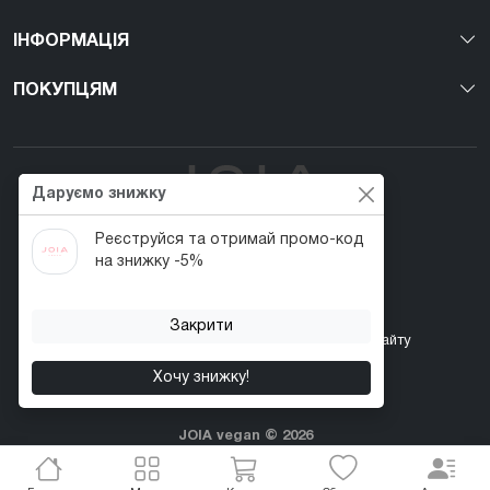
ІНФОРМАЦІЯ
ПОКУПЦЯМ
Даруємо знижку
Реєструйся та отримай промо-код
Перший веган nail-бренд в Україні!
на знижку -5%
Закрити
Контакти
Акції
Повернення товару
Карта сайту
Хочу знижку!
JOIA vegan © 2026