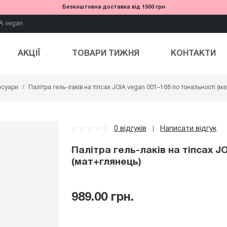
Безкоштовна доставка від 1500 грн
A vegan
АКЦІЇ
ТОВАРИ ТИЖНЯ
КОНТАКТИ
есуари
Палітра гель-лаків на тіпсах JOIA vegan 001–168 по тональностi (м
0 відгуків
Написати відгук
|
Палітра гель-лаків на тіпсах J
(мат+глянець)
989.00 грн.