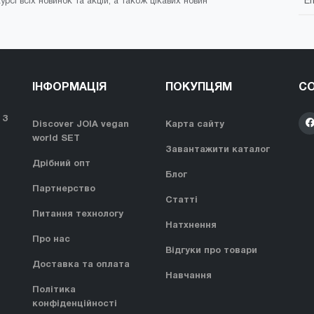
урсі всіх новинок та акцій, а також цікавих новин
ІНФОРМАЦІЯ
ПОКУПЦЯМ
СО
 З
Discover JOIA vegan
Карта сайту
world SET
Завантажити каталог
Дрібний опт
Блог
Партнерство
Статті
Питання технологу
Натхнення
Про нас
Відгуки про товари
Доставка та оплата
Навчання
Політика
конфіденційності