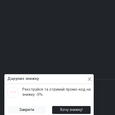
Даруємо знижку
Реєструйся та отримай промо-код на
знижку -5%
Перший веган nail-бренд в Україні!
Закрити
Хочу знижку!