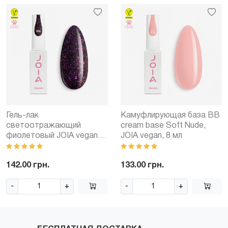
Гель-лак
Камуфлирующая база BB
светоотражающий
cream base Soft Nude,
фиолетовый JOIA vegan
JOIA vegan, 8 мл
№066, с шиммером (6 мл)
142.00 грн.
133.00 грн.
-
+
-
+