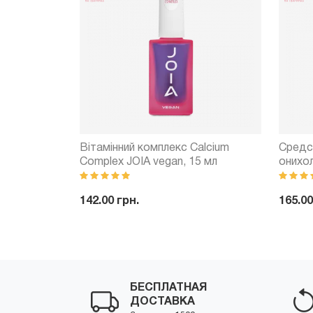
ds Top No
Вітамінний комплекс Calcium
Средс
vegan, 8 мл
Complex JOIA vegan, 15 мл
онихо
onycho
142.00 грн.
165.00
Купить
-
+
Купить
-
БЕСПЛАТНАЯ
ДОСТАВКА