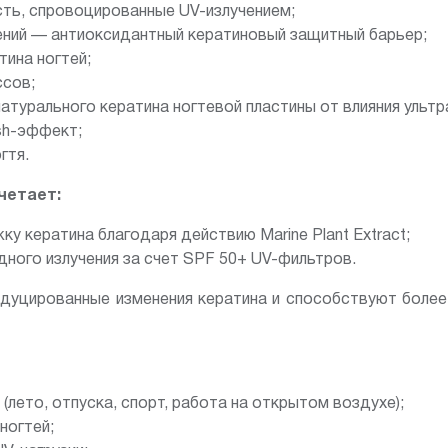
ть, спровоцированные UV-излучением;
ний — антиоксидантный кератиновый защитный барьер;
ина ногтей;
ссов;
натурального кератина ногтевой пластины от влияния ульт
ish-эффект;
гтя.
четает:
у кератина благодаря действию Marine Plant Extract;
ного излучения за счет SPF 50+ UV-фильтров.
дуцированные изменения кератина и способствуют более 
 (лето, отпуска, спорт, работа на открытом воздухе);
ногтей;