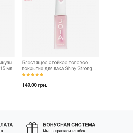
икулы
Блестящее стойкое топовое
Лак для нігт
 15 мл
покрытие для лака Shiny Strong
vegan, 01 Id
Top JOIA vegan, 8 мл
149.00 грн.
129.00 грн.
ить
-
+
Купить
-
ЛАТА
БОНУСНАЯ СИСТЕМА
та
Мы возвращаем кешбек