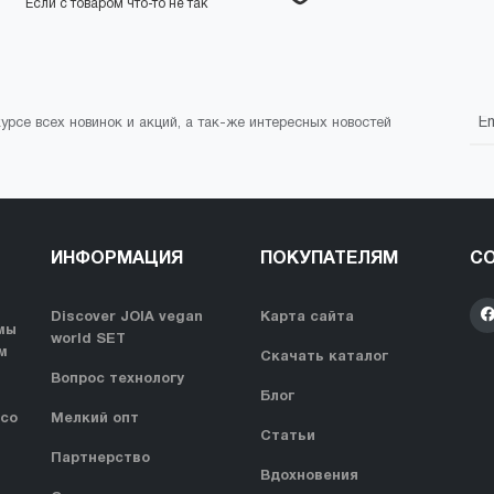
Если с товаром что-то не так
курсе всех новинок и акций, а так-же интересных новостей
ИНФОРМАЦИЯ
ПОКУПАТЕЛЯМ
СО
Discover JOIA vegan
Карта сайта
мы
world SET
м
Скачать каталог
Вопрос технологу
Блог
 со
Мелкий опт
Статьи
Партнерство
Вдохновения