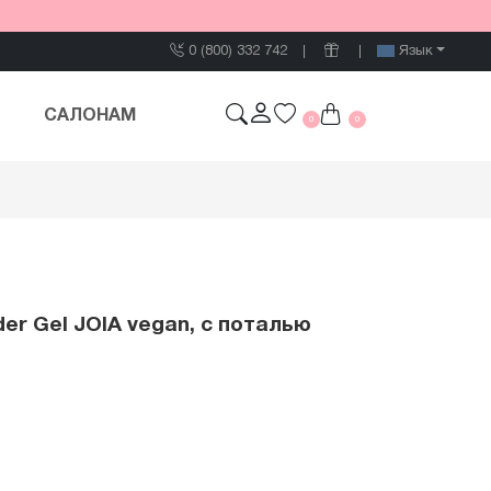
0 (800) 332 742
Язык
САЛОНАМ
0
0
er Gel JOIA vegan, с поталью