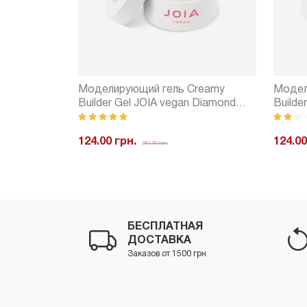
reamy
Моделирующий гель Creamy
Модел
Silver Azure
Builder Gel JOIA vegan Diamond
Builde
Frost (15 мл)
Blush 
124.00 грн.
124.00
281.00 грн.
Купить
-
+
Купить
-
БЕСПЛАТНАЯ
ДОСТАВКА
Заказов от 1500 грн