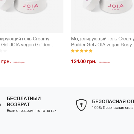
ирующий гель Creamy
Моделирующий гель Cream
r Gel JOIA vegan Golden
Builder Gel JOIA vegan Rosy
(15 мл)
Radiance (15 мл)
 грн.
124.00 грн.
281.00 грн.
281.00 грн.
+
Купить
-
+
Куп
БЕСПЛАТНЫЙ
БЕЗОПАСНАЯ ОП
ВОЗВРАТ
100% Безопасная опла
Если с товаром что-то не так