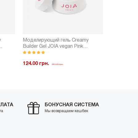
y
Моделирующий гель Creamy
Моделирую
Builder Gel JOIA vegan Pink
Builder Gel 
Elegance (15 мл)
(15 мл)
124.00 грн.
124.00 грн.
281.00 грн.
ить
-
+
Купить
-
ЛАТА
БОНУСНАЯ СИСТЕМА
та
Мы возвращаем кешбек