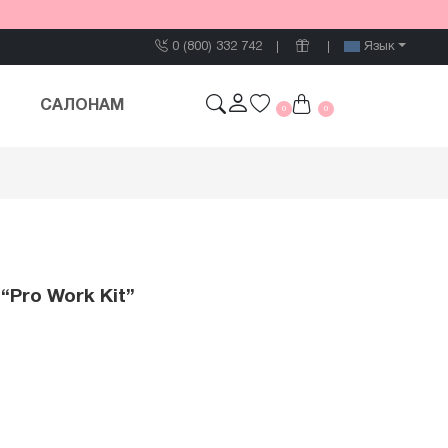
0 (800) 332 742
Язык
САЛОНАМ
0
0
“Pro Work Kit”