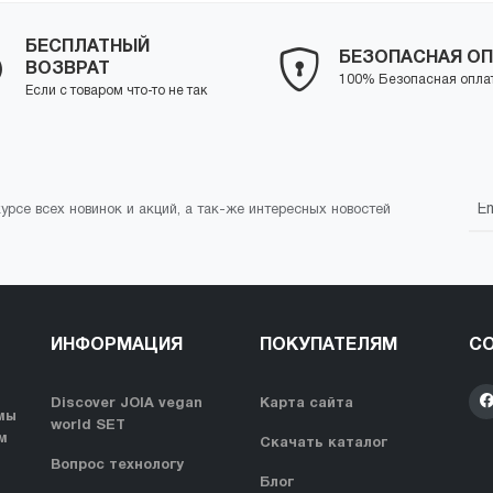
БЕСПЛАТНЫЙ
БЕЗОПАСНАЯ ОП
ВОЗВРАТ
100% Безопасная опла
Если с товаром что-то не так
курсе всех новинок и акций, а так-же интересных новостей
ИНФОРМАЦИЯ
ПОКУПАТЕЛЯМ
СО
Discover JOIA vegan
Карта сайта
мы
world SET
м
Скачать каталог
Вопрос технологу
Блог