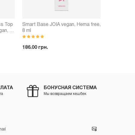
ss Top
Smart Base JOIA vegan, Hema free,
Топ для гел
gan, 8
8 ml
No Wipe, гл
мл
186.00 грн.
77.00 грн.
1
ить
-
+
Купить
-
ЛАТА
БОНУСНАЯ СИСТЕМА
та
Мы возвращаем кешбек