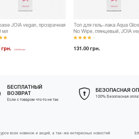
base JOIA vegan, прозрачная
Топ для гель-лака Aqua Glo
8 мл
No Wipe, глянцевый, JOIA ve
мл
 грн.
131.00 грн.
133.00 грн.
-
+
Куп
+
Купить
БЕСПЛАТНЫЙ
БЕЗОПАСНАЯ ОП
ВОЗВРАТ
100% Безопасная опла
Если с товаром что-то не так
курсе всех новинок и акций, а так-же интересных новостей