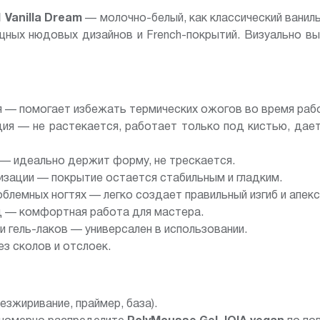
 Vanilla Dream
— молочно-белый, как классический ванил
щных нюдовых дизайнов и French-покрытий. Визуально вы
 — помогает избежать термических ожогов во время раб
ия — не растекается, работает только под кистью, дае
 — идеально держит форму, не трескается.
изации — покрытие остается стабильным и гладким.
блемных ногтях — легко создает правильный изгиб и апекс
д — комфортная работа для мастера.
 гель-лаков — универсален в использовании.
ез сколов и отслоек.
езжиривание, праймер, база).