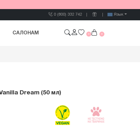
0 (800) 332 742
Язык
САЛОНАМ
0
0
anilla Dream (50 мл)