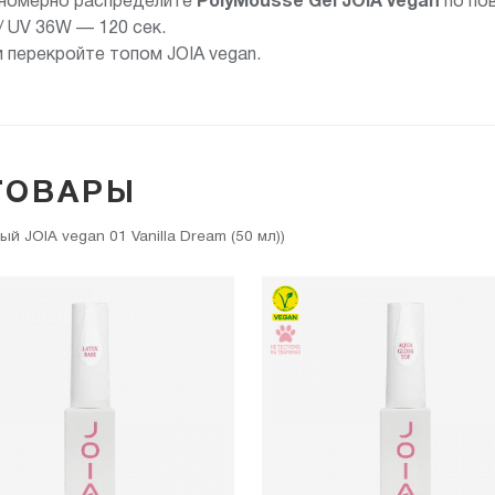
авномерно распределите
PolyMousse Gel JOIA vegan
по по
/ UV 36W — 120 сек.
 перекройте топом JOIA vegan.
ТОВАРЫ
 JOIA vegan 01 Vanilla Dream (50 мл))