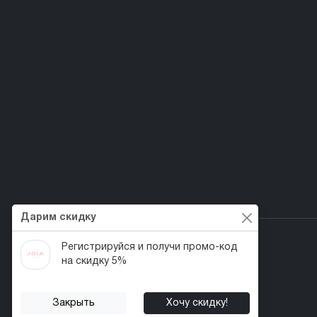
Дарим скидку
Регистрируйся и получи промо-код
на скидку 5%
Первый веган nail-бренд в Украине!
Закрыть
Хочу скидку!