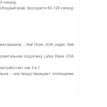
0 секунд.
вободный край, просушите 60-120 секунд
–
 материалов
Nail Dryer JOIA vegan, Nail
полнительную подложку Latex Base JOIA
ал работает как 2 в 1.
–
ельна
она предотвращает поглощение