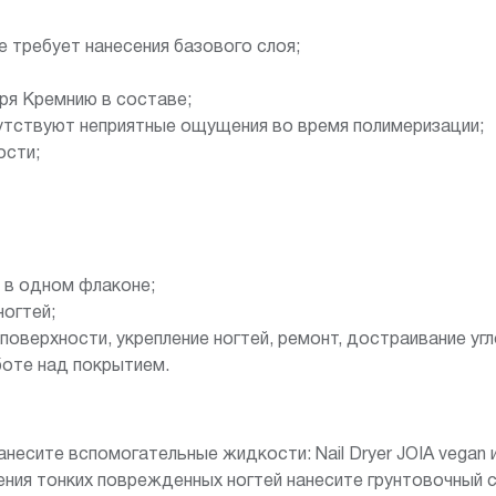
е требует нанесения базового слоя;
ря Кремнию в составе;
утствуют неприятные ощущения во время полимеризации;
ости;
я в одном флаконе;
ногтей;
поверхности, укрепление ногтей, ремонт, достраивание угл
боте над покрытием.
есите вспомогательные жидкости: Nail Dryer JOIA vegan и N
ения тонких поврежденных ногтей нанесите грунтовочный с