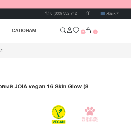
0 (800) 332 742
Язык
САЛОНАМ
0
0
л)
овый JOIA vegan 16 Skin Glow (8