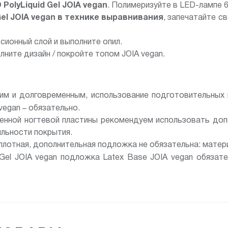
D
PolyLiquid Gel JOIA vegan
. Полимеризуйте в LED-лампе 6
Gel JOIA vegan в технике выравнивания
, запечатайте с
ионный слой и выполните опил.
олните дизайн / покройте топом JOIA vegan.
им и долговременным, использование подготовительных
–
 vegan
обязательно.
ленной ногтевой пластины рекомендуем использовать до
ильности покрытия.
плотная, дополнительная подложка не обязательна: матери
 Gel JOIA vegan подложка Latex Base JOIA vegan обязат