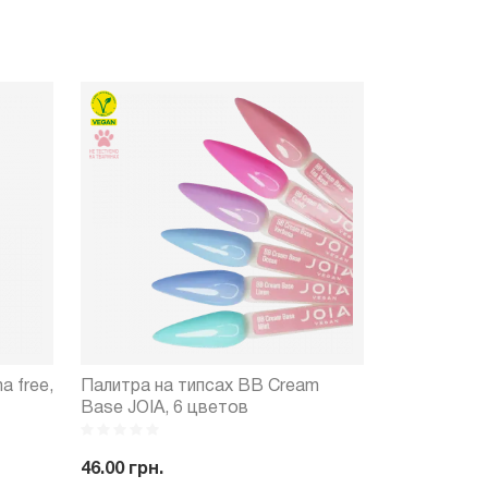
a free,
Палитра на типсах BB Cream
Топ для гел
Base JOIA, 6 цветов
No Wipe, ма
мл
46.00 грн.
248.00 грн.