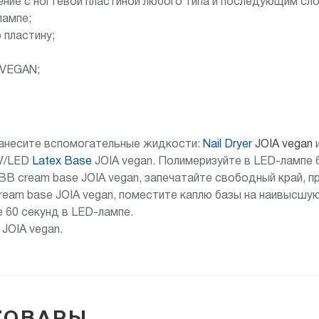
ление с ногтевой пластиной любого типа и последующим сл
лампе;
 пластину;
 VEGAN;
нанесите вспомогательные жидкости:
Nail Dryer
JOIA vegan
UV/LED
Latex Base
JOIA vegan. Полимеризуйте в LED-лампе 
BB cream base JOIA vegan, запечатайте свободный край, п
eam base JOIA vegan, поместите каплю базы на наивысшую
 60 секунд в LED-лампе.
JOIA vegan.