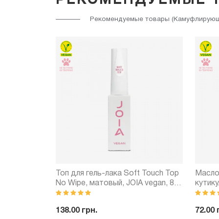
РЕКОМЕНДУЕМЫЕ 
Рекомендуемые товары (Камуфлирующая
гтями и
Топ для гель-лака Soft Touch Top
Масло
JOIA vegan,
No Wipe, матовый, JOIA vegan, 8
кутику
мл
8 мл
138.00 грн.
72.00 