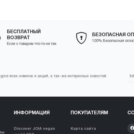
+
Купить
-
+
Куп
БЕСПЛАТНЫЙ
БЕЗОПАСНАЯ ОП
ВОЗВРАТ
100% Безопасная опла
Если с товаром что-то не так
курсе всех новинок и акций, а так-же интересных новостей
ИНФОРМАЦИЯ
ПОКУПАТЕЛЯМ
СО
Discover JOIA vegan
Карта сайта
мы