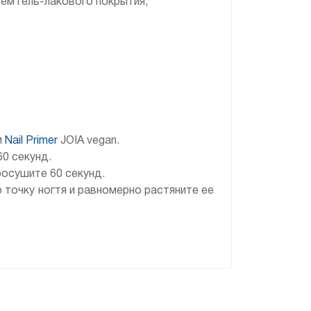
оем гель-лакового покрытия;
и
Nail Primer
JOIA vegan.
60 секунд.
росушите 60 секунд.
 точку ногтя и равномерно растяните ее