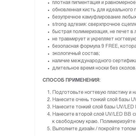
плотная пигментация и равномерное
обновленная кисть для идеального 
безупречное камуфлирование любых
strong адгезия: сверхпрочное сцеп
быстрая полимеризация, не печет в 
не травмирует и укрепляет ногтевую
безопасная формула 9 FREE, котор
экологичный состав;
наличие международного сертифик
длительное время носки без сколов,
СПОСОБ ПРИМЕНЕНИЯ
:
Подготовьте ногтевую пластину и нан
Нанесите очень тонкий слой базы U
Нанесите тонкий слой базы UV/LED 
Нанесите второй слой UV/LED BB cr
к свободному краю. Полимеризуйте 
Выполните дизайн / покройте топом 