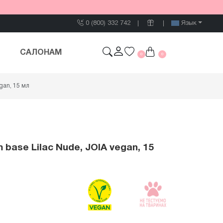
0 (800) 332 742
Язык
САЛОНАМ
0
0
gan, 15 мл
ase Lilac Nude, JOIA vegan, 15