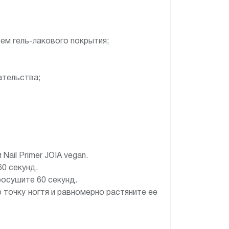
оем гель-лакового покрытия;
ательства;
ail Primer JOIA vegan.
60 секунд.
росушите 60 секунд.
 точку ногтя и равномерно растяните ее