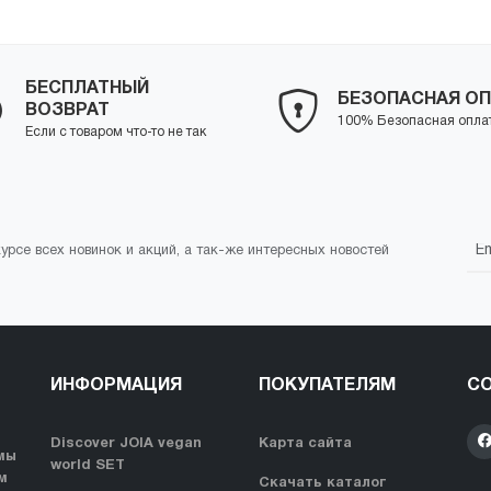
БЕСПЛАТНЫЙ
БЕЗОПАСНАЯ ОП
ВОЗВРАТ
100% Безопасная опла
Если с товаром что-то не так
курсе всех новинок и акций, а так-же интересных новостей
ИНФОРМАЦИЯ
ПОКУПАТЕЛЯМ
СО
Discover JOIA vegan
Карта сайта
мы
world SET
м
Скачать каталог