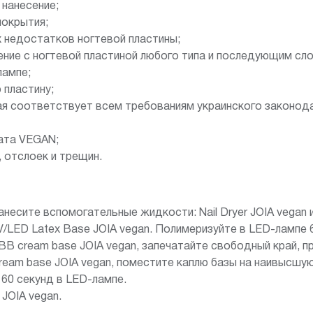
 нанесение;
покрытия;
 недостатков ногтевой пластины;
ление с ногтевой пластиной любого типа и последующим сл
лампе;
 пластину;
ая соответствует всем требованиям украинского законод
ата VEGAN;
 отслоек и трещин.
есите вспомогательные жидкости: Nail Dryer JOIA vegan и N
V/LED Latex Base JOIA vegan. Полимеризуйте в LED-лампе 
BB cream base JOIA vegan, запечатайте свободный край, п
eam base JOIA vegan, поместите каплю базы на наивысшую
60 секунд в LED-лампе.
JOIA vegan.